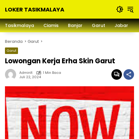
Langsung
LOKER TASIKMALAYA
ke
konten
Info
Lowongan
Tasikmalaya
Ciamis
Banjar
Garut
Jabar
Kerja
Tasikmalaya
Beranda
Garut
dan
Sekitarna
Garut
Lowongan Kerja Erha Skin Garut
Adminlt
1 Min Baca
Juli 22, 2024