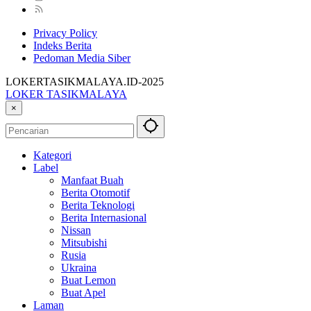
Privacy Policy
Indeks Berita
Pedoman Media Siber
LOKERTASIKMALAYA.ID-2025
LOKER TASIKMALAYA
Info
×
Lowongan
Kerja
Tasikmalaya
Kategori
dan
Label
Sekitarna
Manfaat Buah
Berita Otomotif
Berita Teknologi
Berita Internasional
Nissan
Mitsubishi
Rusia
Ukraina
Buat Lemon
Buat Apel
Laman