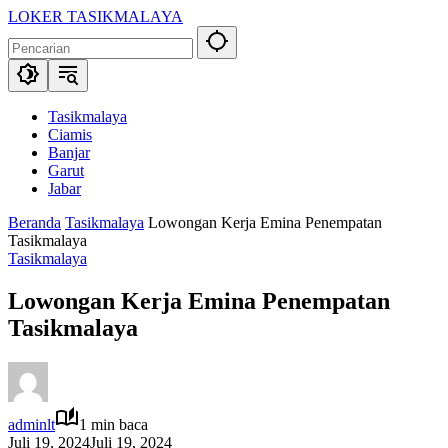
Langsung
LOKER TASIKMALAYA
ke
Info
konten
Lowongan
Kerja
Tasikmalaya
dan
Tasikmalaya
Sekitarna
Ciamis
Banjar
Garut
Jabar
Beranda
Tasikmalaya
Lowongan Kerja Emina Penempatan
Tasikmalaya
Tasikmalaya
Lowongan Kerja Emina Penempatan
Tasikmalaya
adminlt
1 min baca
Juli 19, 2024
Juli 19, 2024