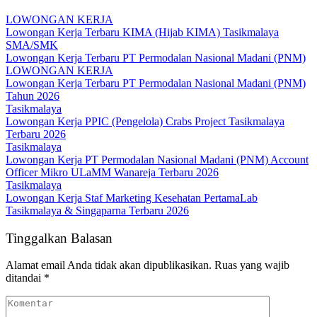
LOWONGAN KERJA
Lowongan Kerja Terbaru KIMA (Hijab KIMA) Tasikmalaya
SMA/SMK
Lowongan Kerja Terbaru PT Permodalan Nasional Madani (PNM)
LOWONGAN KERJA
Lowongan Kerja Terbaru PT Permodalan Nasional Madani (PNM)
Tahun 2026
Tasikmalaya
Lowongan Kerja PPIC (Pengelola) Crabs Project Tasikmalaya
Terbaru 2026
Tasikmalaya
Lowongan Kerja PT Permodalan Nasional Madani (PNM) Account
Officer Mikro ULaMM Wanareja Terbaru 2026
Tasikmalaya
Lowongan Kerja Staf Marketing Kesehatan PertamaLab
Tasikmalaya & Singaparna Terbaru 2026
Tinggalkan Balasan
Alamat email Anda tidak akan dipublikasikan.
Ruas yang wajib
ditandai
*