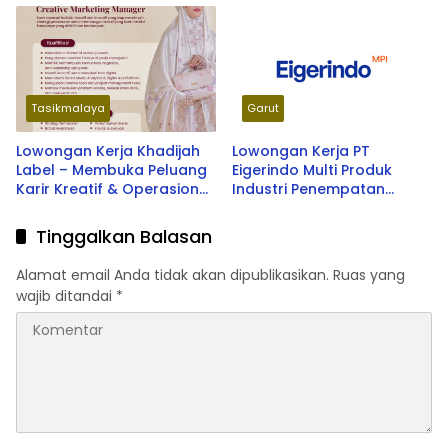
Graduate, Tersedia
Penempatan di Berbagai
Kota Indonesia
Tasikmalaya
Garut
Lowongan Kerja Khadijah
Lowongan Kerja PT
Label – Membuka Peluang
Eigerindo Multi Produk
Karir Kreatif & Operasional
Industri Penempatan
Terbaru 2026
Tasikmalaya & Garut
Tinggalkan Balasan
Alamat email Anda tidak akan dipublikasikan.
Ruas yang
wajib ditandai
*