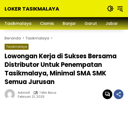
Langsung
LOKER TASIKMALAYA
ke
konten
Info
Lowongan
Tasikmalaya
Ciamis
Banjar
Garut
Jabar
Kerja
Tasikmalaya
Beranda
Tasikmalaya
dan
Sekitarna
Tasikmalaya
Lowongan Kerja di Sukses Bersama
Distributor Untuk Penempatan
Tasikmalaya, Minimal SMA SMK
Semua Jurusan
Adminlt
1 Min Baca
Februari 21, 2025