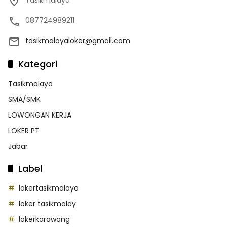
087724989211
tasikmalayaloker@gmail.com
Kategori
Tasikmalaya
SMA/SMK
LOWONGAN KERJA
LOKER PT
Jabar
Label
lokertasikmalaya
loker tasikmalay
lokerkarawang