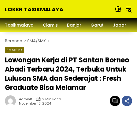
Langsung
LOKER TASIKMALAYA
ke
konten
Info
Lowongan
Tasikmalaya
Ciamis
Banjar
Garut
Jabar
Kerja
Tasikmalaya
Beranda
SMA/SMK
dan
Sekitarna
SMA/SMK
Lowongan Kerja di PT Santan Borneo
Abadi Terbaru 2024, Terbuka Untuk
Lulusan SMA dan Sederajat : Fresh
Graduate Bisa Melamar
Adminlt
2 Min Baca
November 13, 2024