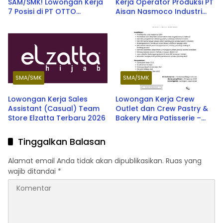
SAM/SMK! Lowongan Kerja
Kerja Operator Produksi PT
7 Posisi di PT OTTO
Aisan Nasmoco Industri
Pharmaceutical Industries
Terbaru 2026
Berbagai Kota Terbaru
Agustus 2026
SMA/SMK
SMA/SMK
Lowongan Kerja Sales
Lowongan Kerja Crew
Assistant (Casual) Team
Outlet dan Crew Pastry &
Store Elzatta Terbaru 2026
Bakery Mira Patisserie –
Membuka Peluang Karir
Terbaru 2026
Tinggalkan Balasan
Alamat email Anda tidak akan dipublikasikan.
Ruas yang
wajib ditandai
*