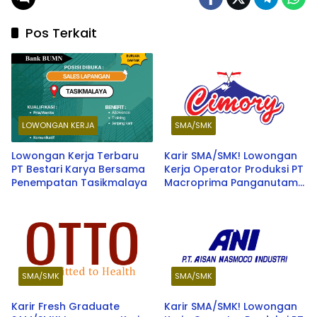
Pos Terkait
LOWONGAN KERJA
SMA/SMK
Lowongan Kerja Terbaru
Karir SMA/SMK! Lowongan
PT Bestari Karya Bersama
Kerja Operator Produksi PT
Penempatan Tasikmalaya
Macroprima Panganutama
(Cimory Group) Jawa
Barat Terbaru 2026
SMA/SMK
SMA/SMK
Karir Fresh Graduate
Karir SMA/SMK! Lowongan