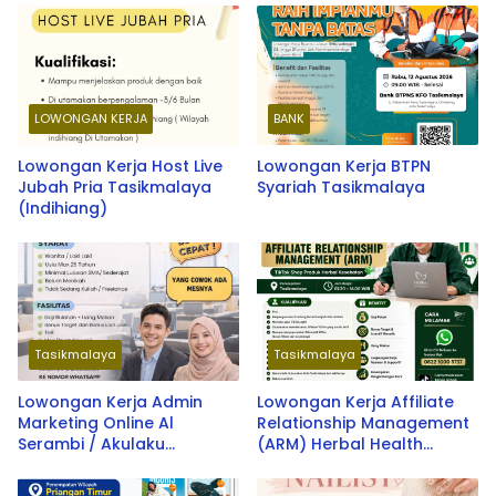
LOWONGAN KERJA
BANK
Lowongan Kerja Host Live
Lowongan Kerja BTPN
Jubah Pria Tasikmalaya
Syariah Tasikmalaya
(Indihiang)
Tasikmalaya
Tasikmalaya
Lowongan Kerja Admin
Lowongan Kerja Affiliate
Marketing Online Al
Relationship Management
Serambi / Akulaku
(ARM) Herbal Health
Tasikmalaya Terbaru 2026
Tasikmalaya Terbaru 2026
– Peluang Karir