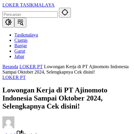
Langsung
LOKER TASIKMALAYA
ke
Info
konten
Lowongan
Kerja
Tasikmalaya
dan
Tasikmalaya
Sekitarna
Ciamis
Banjar
Garut
Jabar
Beranda
LOKER PT
Lowongan Kerja di PT Ajinomoto Indonesia
Sampai Oktober 2024, Selengkapnya Cek disini!
LOKER PT
Lowongan Kerja di PT Ajinomoto
Indonesia Sampai Oktober 2024,
Selengkapnya Cek disini!