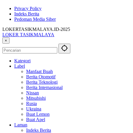
Privacy Policy
Indeks Berita
Pedoman Media Siber
LOKERTASIKMALAYA.ID-2025
LOKER TASIKMALAYA
Info
×
Lowongan
Kerja
Tasikmalaya
Kategori
dan
Label
Sekitarna
Manfaat Buah
Berita Otomotif
Berita Teknologi
Berita Internasional
Nissan
Mitsubishi
Rusia
Ukraina
Buat Lemon
Buat Apel
Laman
Indeks Berita