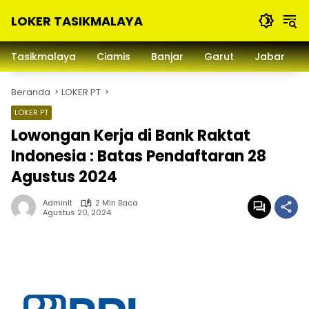
Langsung
LOKER TASIKMALAYA
ke
konten
Info
Lowongan
Tasikmalaya
Ciamis
Banjar
Garut
Jabar
Kerja
Tasikmalaya
Beranda
LOKER PT
dan
Sekitarna
LOKER PT
Lowongan Kerja di Bank Raktat
Indonesia : Batas Pendaftaran 28
Agustus 2024
Adminlt
2 Min Baca
Agustus 20, 2024