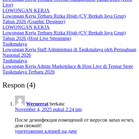
Live)
LOWONGAN KERJA
Lowongan Kerja Terbaru Rizka Hijab (CV Berkah Jaya Grup)
Tahun 2026 (Graphic Designer)
LOWONGAN KERJA
Lowongan Kerja Terbaru Rizka Hijab (CV Berkah Jaya Grup)
Tahun 2026 (Host Live Streaming)
Tasikmalaya
Lowongan Kerja Staff Administrasi di Tasikmalaya oleh Perusahaan
Nasional 2026
Tasikmalaya
Lowongan Kerja Admin Marketplace & Host Live di Tennar Store
Tasikmalaya Terbaru 2026
Respon (4)
Wernerrat
berkata:
November 4, 2025 pukul 2:24 pm
После дезинфекция помещений от вирусов запах исчез,
дом свежий!
уничтожение клещей на даче