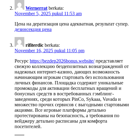
Wernerrat
berkata:
November 5, 2025 pukul 11:53 am
Цена на дератизация цена адекватная, результат супер.
дезинсекция цена
rifiterdic
berkata:
November 16, 2025 pukul 11:05 pm
Ресурс
https://bezdep2026bonus.website/
представляет
свежую коллекцию бездепозитных вознаграждений от
надежных интернет-казино, дающих возможность
начинающим игрокам стартовать без использования
личных финансов. Площадка содержит уникальные
промокоды для активации бесплатных вращений и
бонусных средств в востребованных гэмблинг-
заведениях, среди которых PinCo, Sykaaa, Vavada и
множество прочих сервисов с выгодными стартовыми
акциями. Все игровые платформы детально
протестированы на безопасность, а требования по
вейджеру детально расписаны для комфорта
посетителей.