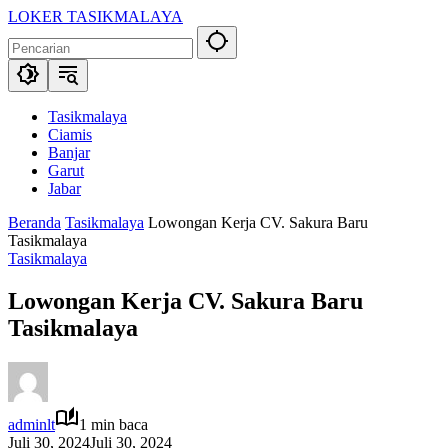
Langsung
LOKER TASIKMALAYA
ke
Info
konten
Lowongan
Kerja
Tasikmalaya
dan
Tasikmalaya
Sekitarna
Ciamis
Banjar
Garut
Jabar
Beranda
Tasikmalaya
Lowongan Kerja CV. Sakura Baru
Tasikmalaya
Tasikmalaya
Lowongan Kerja CV. Sakura Baru
Tasikmalaya
adminlt
1 min baca
Juli 30, 2024
Juli 30, 2024