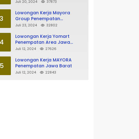
Tasikmalaya
Juli 20, 2024
37873
Lowongan Kerja Mayora
3
Group Penempatan
Tasikmalaya
Juli 23, 2024
32802
Lowongan Kerja Yomart
4
Penempatan Area Jawa
Barat
Juli 12, 2024
27626
Lowongan Kerja MAYORA
5
Penempatan Jawa Barat
Juli 12, 2024
22843