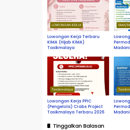
LOWONGAN KERJA
SMA/S
Lowongan Kerja Terbaru
Lowong
KIMA (Hijab KIMA)
Permod
Tasikmalaya
Madani
Tasikmalaya
Tasikm
Lowongan Kerja PPIC
Lowong
(Pengelola) Crabs Project
Permod
Tasikmalaya Terbaru 2026
Madani
Officer
Wanare
Tinggalkan Balasan