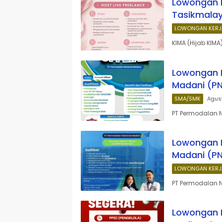
Lowongan K
Tasikmala
LOWONGAN KERJ
KIMA (Hijab KIM
Lowongan K
Madani (P
SMA/SMK
Agus
PT Permodalan 
Lowongan K
Madani (P
LOWONGAN KERJ
PT Permodalan 
Lowongan K