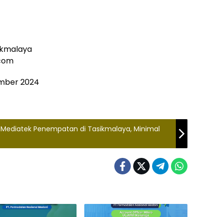
ikmalaya
.com
ember 2024
CSMediatek Penempatan di Tasikmalaya, Minimal