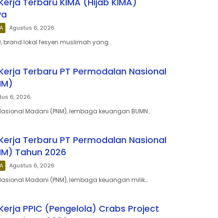
erja Terbaru KIMA (Hijab KIMA)
ya
A
Agustus 6, 2026
A), brand lokal fesyen muslimah yang…
erja Terbaru PT Permodalan Nasional
NM)
tus 6, 2026
Nasional Madani (PNM), lembaga keuangan BUMN…
erja Terbaru PT Permodalan Nasional
NM) Tahun 2026
A
Agustus 6, 2026
Nasional Madani (PNM), lembaga keuangan milik…
erja PPIC (Pengelola) Crabs Project