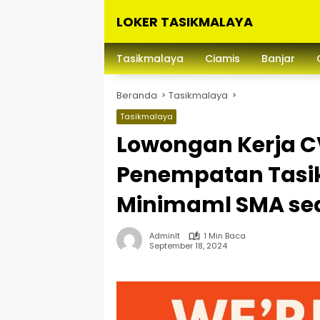
Langsung
LOKER TASIKMALAYA
ke
konten
Info
Lowongan
Tasikmalaya
Ciamis
Banjar
Kerja
Tasikmalaya
Beranda
Tasikmalaya
dan
Sekitarna
Tasikmalaya
Lowongan Kerja CV
Penempatan Tasi
Minimaml SMA se
Adminlt
1 Min Baca
September 18, 2024