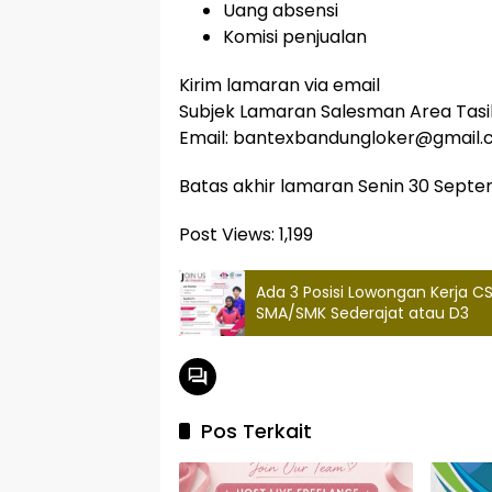
Uang absensi
Komisi penjualan
Kirim lamaran via email
Subjek Lamaran Salesman Area Tas
Email: bantexbandungloker@gmail
Batas akhir lamaran Senin 30 Sept
Post Views:
1,199
Ada 3 Posisi Lowongan Kerja 
SMA/SMK Sederajat atau D3
Pos Terkait