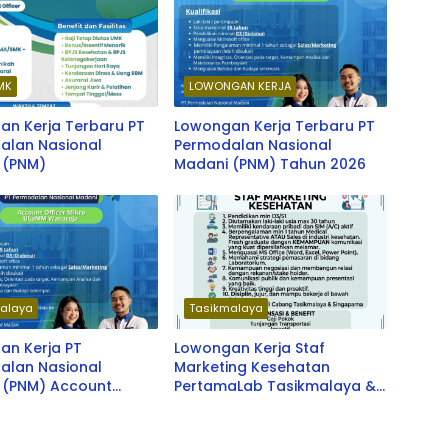
MK
LOWONGAN KERJA
an Kerja Terbaru PT
Lowongan Kerja Terbaru PT
alan Nasional
Permodalan Nasional
 (PNM)
Madani (PNM) Tahun 2026
alaya
Tasikmalaya
an Kerja PT
Lowongan Kerja Staf
alan Nasional
Marketing Kesehatan
 (PNM) Account
PertamaLab Tasikmalaya &
 Mikro ULaMM
Singaparna Terbaru 2026
ja Terbaru 2026