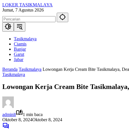
Langsung
LOKER TASIKMALAYA
ke
Info
Jumat, 7 Agustus 2026
konten
Lowongan
Kerja
Tasikmalaya
dan
Sekitarna
Tasikmalaya
Ciamis
Banjar
Garut
Jabar
Beranda
Tasikmalaya
Lowongan Kerja Cream Bite Tasikmalaya, Dea
Tasikmalaya
Lowongan Kerja Cream Bite Tasikmalaya,
adminlt
1 min baca
Oktober 8, 2024
Oktober 8, 2024