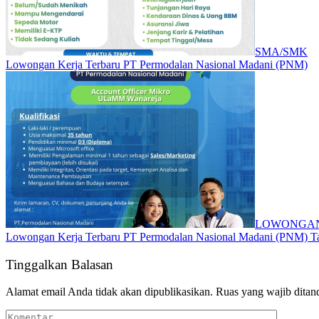
SMA/SMK
Lowongan Kerja Terbaru PT Permodalan Nasional Madani (PNM)
LOWONGAN
Lowongan Kerja Terbaru PT Permodalan Nasional Madani (PNM) T
Tinggalkan Balasan
Alamat email Anda tidak akan dipublikasikan.
Ruas yang wajib ditan