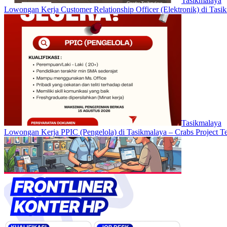
Tasikmalaya
Lowongan Kerja Customer Relationship Officer (Elektronik) di Tasi
Tasikmalaya
Lowongan Kerja PPIC (Pengelola) di Tasikmalaya – Crabs Project T