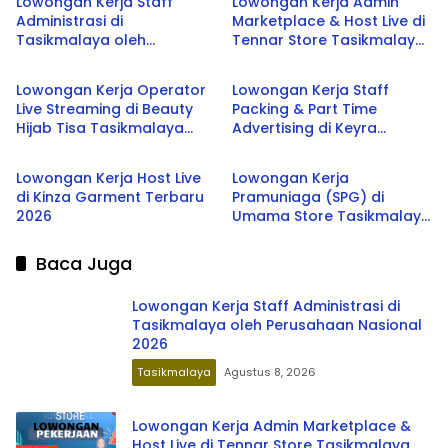
Lowongan Kerja Staff
Lowongan Kerja Admin
Administrasi di
Marketplace & Host Live di
Tasikmalaya oleh
Tennar Store Tasikmalaya
Tasikmalaya
Tasikmalaya
Perusahaan Nasional 2026
Terbaru 2026
Lowongan Kerja Operator
Lowongan Kerja Staff
Live Streaming di Beauty
Packing & Part Time
Hijab Tisa Tasikmalaya
Advertising di Keyra
Tasikmalaya
Tasikmalaya
Terbaru 2026
Packing Gift Shop
Tasikmalaya Terbaru 2026
Lowongan Kerja Host Live
Lowongan Kerja
di Kinza Garment Terbaru
Pramuniaga (SPG) di
2026
Umama Store Tasikmalaya
Terbaru 2026
Baca Juga
Lowongan Kerja Staff Administrasi di
Tasikmalaya oleh Perusahaan Nasional
2026
Tasikmalaya
Agustus 8, 2026
Lowongan Kerja Admin Marketplace &
Host Live di Tennar Store Tasikmalaya