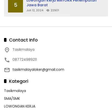
Lowongan Kerja MAYORA Penempatan
5
Jawa Barat
Juli 12, 2024
22901
Contact Info
Tasikmalaya
087724989211
tasikmalayaloker@gmail.com
Kategori
Tasikmalaya
SMA/SMK
LOWONGAN KERJA