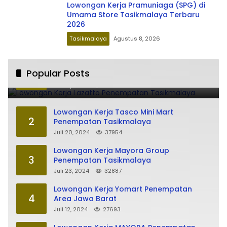
Lowongan Kerja Pramuniaga (SPG) di
Umama Store Tasikmalaya Terbaru
2026
Tasikmalaya
Agustus 8, 2026
Lowongan Kerja Lazatto Penempatan
Popular Posts
1
Tasikmalaya
Juli 15, 2024
86153
Lowongan Kerja Tasco Mini Mart
2
Penempatan Tasikmalaya
Juli 20, 2024
37954
Lowongan Kerja Mayora Group
3
Penempatan Tasikmalaya
Juli 23, 2024
32887
Lowongan Kerja Yomart Penempatan
4
Area Jawa Barat
Juli 12, 2024
27693