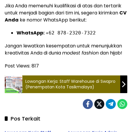
Jika Anda memenuhi kualifikasi di atas dan tertarik
untuk menjadi bagian dari tim ini, segera kirimkan
CV
Anda
ke nomor WhatsApp berikut:
WhatsApp:
+62 878-2320-7322
Jangan lewatkan kesempatan untuk menunjukkan
kreativitas Anda di dunia
modest fashion
dan hijab!
Post Views:
817
Lowongan Kerja: Staff Warehouse di Swapro
(Penempatan Kota Tasikmalaya)
Pos Terkait
Tasikmalaya
Tasikmalaya