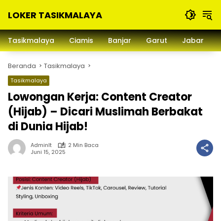
Langsung
LOKER TASIKMALAYA
ke
konten
Info
Lowongan
Tasikmalaya
Ciamis
Banjar
Garut
Jabar
Kerja
Tasikmalaya
Beranda
Tasikmalaya
dan
Sekitarna
Tasikmalaya
Lowongan Kerja: Content Creator
(Hijab) – Dicari Muslimah Berbakat
di Dunia Hijab!
Adminlt
2 Min Baca
Juni 15, 2025