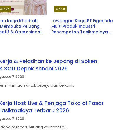
alaya
Garut
an Kerja Khadijah
Lowongan Kerja PT Eigerindo
– Membuka Peluang
Multi Produk Industri
reatif & Operasional
Penempatan Tasikmalaya &
u 2026
Garut
erja & Pelatihan ke Jepang di Soken
PK SOU Depok School 2026
gustus 7, 2026
iliki impian untuk bekerja dan berkarir…
erja Host Live & Penjaga Toko di Pasar
Tasikmalaya Terbaru 2026
gustus 7, 2026
ang mencari peluang karir baru di…