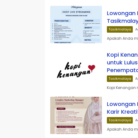
Lowongan K
Tasikmalay
Tasikmalaya
A
Apakah Anda me
Kopi Kenan
untuk Lulu
Penempatan
Tasikmalaya
A
Kopi Kenangan 
Lowongan K
Karir Kreat
Tasikmalaya
A
Apakah Anda mem