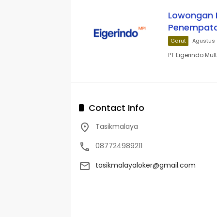
Lowongan Ke
Penempata
Garut
Agustus 
PT Eigerindo Mul
Contact Info
Tasikmalaya
087724989211
tasikmalayaloker@gmail.com