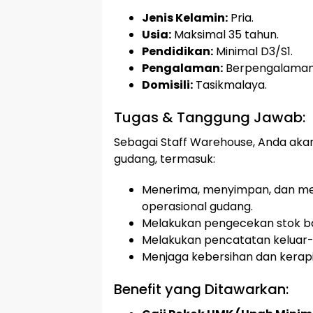
Jenis Kelamin:
Pria.
Usia:
Maksimal 35 tahun.
Pendidikan:
Minimal D3/S1.
Pengalaman:
Berpengalaman 
Domisili:
Tasikmalaya.
Tugas & Tanggung Jawab:
Sebagai Staff Warehouse, Anda akan
gudang, termasuk:
Menerima, menyimpan, dan men
operasional gudang.
Melakukan pengecekan stok ba
Melakukan pencatatan keluar
Menjaga kebersihan dan kerapi
Benefit yang Ditawarkan: