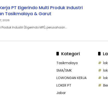
rja PT Eigerindo Multi Produk Industri
n Tasikmalaya & Garut
7, 2026
ti Produk Industri (Eigerindo MPI), perusahaan…
Kategori
La
Tasikmalaya
lo
SMA/SMK
lo
LOWONGAN KERJA
lo
LOKER PT
Be
Jabar