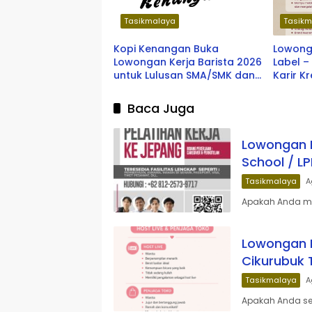
Tasikmalaya
Tasikm
Kopi Kenangan Buka
Lowong
Lowongan Kerja Barista 2026
Label 
untuk Lulusan SMA/SMK dan
Karir K
Fresh Graduate, Tersedia
Terbar
Penempatan di Berbagai
Baca Juga
Kota Indonesia
Lowongan K
School / L
Tasikmalaya
A
Apakah Anda mem
Lowongan K
Cikurubuk 
Tasikmalaya
A
Apakah Anda sed