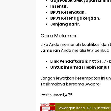
Gaji Pokok UMK (Upah Mini
Insentif.
BPJS Kesehatan.
BPJS Ketenagakerjaan.
Jenjang Karir.
Cara Melamar:
Jika Anda memenuhi kualifikasi dan t
Lamaran
Anda melalui
link
berikut:
Link Pendaftaran:
https://
Untuk informasi lebih lanju
Jangan lewatkan kesempatan ini unt
Tasikmalaya bersama Swapro!
Post Views:
1,475
Lowongan Kerja: ARS & Interio