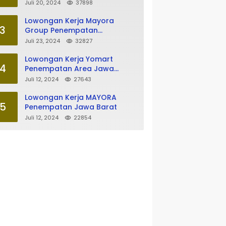
Tasikmalaya
Juli 20, 2024
37898
Lowongan Kerja Mayora
3
Group Penempatan
Tasikmalaya
Juli 23, 2024
32827
Lowongan Kerja Yomart
4
Penempatan Area Jawa
Barat
Juli 12, 2024
27643
Lowongan Kerja MAYORA
5
Penempatan Jawa Barat
Juli 12, 2024
22854