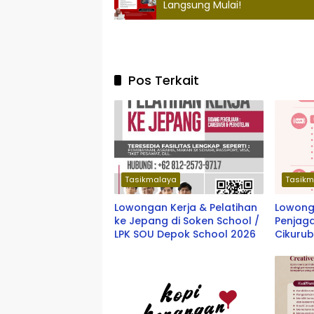
Langsung Mulai!
Pos Terkait
Tasikmalaya
Tasikm
Lowongan Kerja & Pelatihan
Lowonga
ke Jepang di Soken School /
Penjaga
LPK SOU Depok School 2026
Cikuru
Terbar