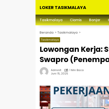
Langsung
LOKER TASIKMALAYA
ke
konten
Info
Lowongan
Tasikmalaya
Ciamis
Banjar
Kerja
Tasikmalaya
Beranda
Tasikmalaya
dan
Sekitarna
Tasikmalaya
Lowongan Kerja: S
Swapro (Penempa
Adminlt
1 Min Baca
Juni 15, 2025