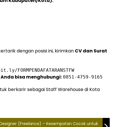
mum Kabupaten/Kota).
ertarik dengan posisi ini, kirimkan
CV dan Surat
bit.ly/FORMPENDAFATARANSTFW
t, Anda bisa menghubungi:
0851-4759-9165
uk berkarir sebagai Staff Warehouse di Kota
r Designer (Freelance) – Kesempatan Cocok untuk