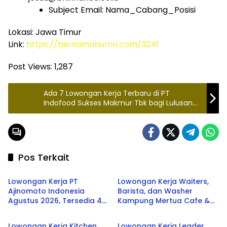
Subject Email: Nama_Cabang_Posisi
Lokasi: Jawa Timur
Link:
https://bersamabumn.com/3241
Post Views:
1,287
Ada 7 Lowongan Kerja Terbaru di PT
Indofood Sukses Makmur Tbk bagi Lulusan
SMA SMK, Simak Persyaratannya
Pos Terkait
SMA/SMK
SMA/SMK
Lowongan Kerja PT
Lowongan Kerja Waiters,
Ajinomoto Indonesia
Barista, dan Washer
Agustus 2026, Tersedia 4
Kampung Mertua Cafe &
SMA/SMK
SMA/SMK
Posisi untuk Lulusan SMK
Resto Terbaru 2026
hingga S1
Lowongan Kerja Kitchen
Lowongan Kerja Leader,