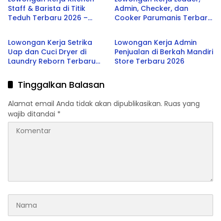
Staff & Barista di Titik
Admin, Checker, dan
Teduh Terbaru 2026 –
Cooker Parumanis Terbaru
SMA/SMK
SMA/SMK
Peluang Karier di Industri
2026
Kuliner dan Coffee Shop
Lowongan Kerja Setrika
Lowongan Kerja Admin
Uap dan Cuci Dryer di
Penjualan di Berkah Mandiri
Laundry Reborn Terbaru
Store Terbaru 2026
2026
Tinggalkan Balasan
Alamat email Anda tidak akan dipublikasikan.
Ruas yang
wajib ditandai
*