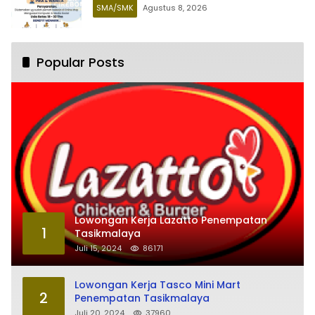
SMA/SMK
Agustus 8, 2026
Popular Posts
Lowongan Kerja Lazatto Penempatan
1
Tasikmalaya
Juli 15, 2024
86171
Lowongan Kerja Tasco Mini Mart
2
Penempatan Tasikmalaya
Juli 20, 2024
37960