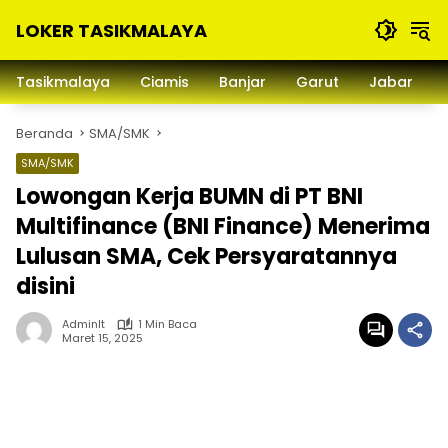
Langsung
LOKER TASIKMALAYA
ke
konten
Info
Lowongan
Tasikmalaya
Ciamis
Banjar
Garut
Jabar
Kerja
Tasikmalaya
Beranda
SMA/SMK
dan
Sekitarna
SMA/SMK
Lowongan Kerja BUMN di PT BNI
Multifinance (BNI Finance) Menerima
Lulusan SMA, Cek Persyaratannya
disini
Adminlt
1 Min Baca
Maret 15, 2025