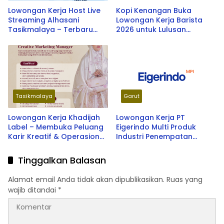
Lowongan Kerja Host Live
Kopi Kenangan Buka
Streaming Alhasani
Lowongan Kerja Barista
Tasikmalaya – Terbaru
2026 untuk Lulusan
2026
SMA/SMK dan Fresh
Graduate, Tersedia
Penempatan di Berbagai
Kota Indonesia
Tasikmalaya
Garut
Lowongan Kerja Khadijah
Lowongan Kerja PT
Label – Membuka Peluang
Eigerindo Multi Produk
Karir Kreatif & Operasional
Industri Penempatan
Terbaru 2026
Tasikmalaya & Garut
Tinggalkan Balasan
Alamat email Anda tidak akan dipublikasikan.
Ruas yang
wajib ditandai
*