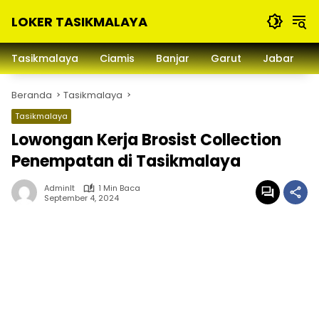
Langsung
LOKER TASIKMALAYA
ke
konten
Info
Lowongan
Tasikmalaya
Ciamis
Banjar
Garut
Jabar
Kerja
Tasikmalaya
Beranda
Tasikmalaya
dan
Sekitarna
Tasikmalaya
Lowongan Kerja Brosist Collection
Penempatan di Tasikmalaya
Adminlt
1 Min Baca
September 4, 2024