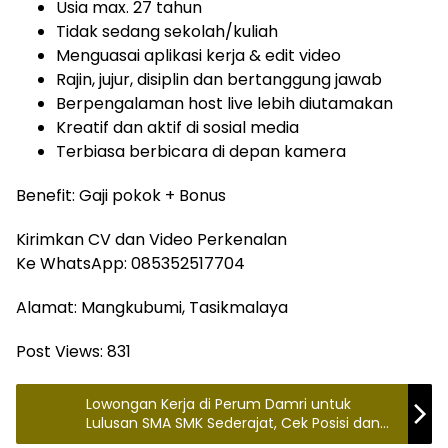
Usia max. 27 tahun
Tidak sedang sekolah/kuliah
Menguasai aplikasi kerja & edit video
Rajin, jujur, disiplin dan bertanggung jawab
Berpengalaman host live lebih diutamakan
Kreatif dan aktif di sosial media
Terbiasa berbicara di depan kamera
Benefit: Gaji pokok + Bonus
Kirimkan CV dan Video Perkenalan
Ke WhatsApp: 085352517704
Alamat: Mangkubumi, Tasikmalaya
Post Views:
831
Lowongan Kerja di Perum Damri untuk
Lulusan SMA SMK Sederajat, Cek Posisi dan
Syaratnya