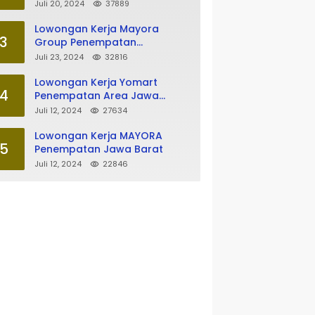
Tasikmalaya
Juli 20, 2024
37889
Lowongan Kerja Mayora
3
Group Penempatan
Tasikmalaya
Juli 23, 2024
32816
Lowongan Kerja Yomart
4
Penempatan Area Jawa
Barat
Juli 12, 2024
27634
Lowongan Kerja MAYORA
5
Penempatan Jawa Barat
Juli 12, 2024
22846