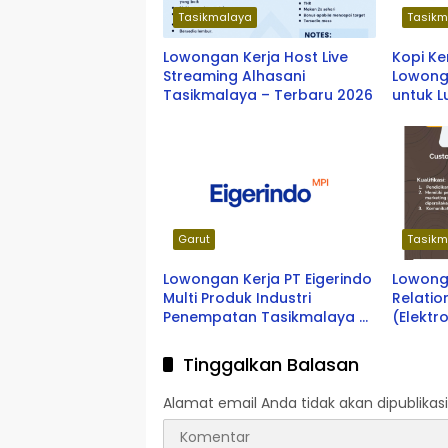
Tasikmalaya
Tasikm
Lowongan Kerja Host Live
Kopi K
Streaming Alhasani
Lowonga
Tasikmalaya – Terbaru 2026
untuk 
Fresh G
Penemp
Kota In
Garut
Tasikm
Lowongan Kerja PT Eigerindo
Lowong
Multi Produk Industri
Relatio
Penempatan Tasikmalaya &
(Elektr
Garut
Kreditp
Tinggalkan Balasan
Alamat email Anda tidak akan dipublikasi