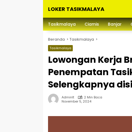
Langsung
LOKER TASIKMALAYA
ke
konten
Info
Lowongan
Tasikmalaya
Ciamis
Banjar
Kerja
Tasikmalaya
Beranda
Tasikmalaya
dan
Sekitarna
Tasikmalaya
Lowongan Kerja 
Penempatan Tasi
Selengkapnya disi
Adminlt
2 Min Baca
November 5, 2024