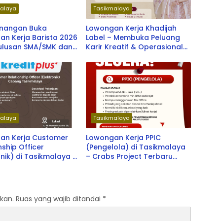
alaya
Tasikmalaya
enangan Buka
Lowongan Kerja Khadijah
n Kerja Barista 2026
Label – Membuka Peluang
Lulusan SMA/SMK dan
Karir Kreatif & Operasional
raduate, Tersedia
Terbaru 2026
atan di Berbagai
donesia
alaya
Tasikmalaya
an Kerja Customer
Lowongan Kerja PPIC
nship Officer
(Pengelola) di Tasikmalaya
onik) di Tasikmalaya –
– Crabs Project Terbaru
lus Terbaru 2026
2026
kan.
Ruas yang wajib ditandai
*