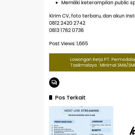
Memiliki keterampilan public s
Kirim CV, foto terbaru, dan akun In
0812 2420 2742
0813 1782 0738
Post Views:
1,665
Lowongan Kerja PT. Permodal
Tasikmalaya : Minimal SMA/SM
Pos Terkait