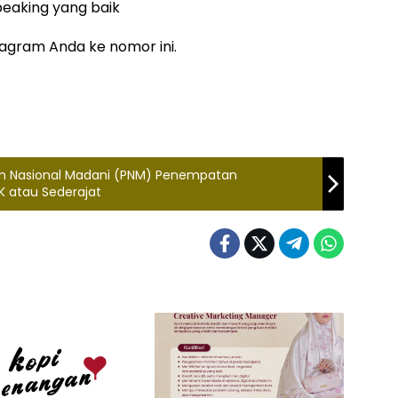
peaking yang baik
stagram Anda ke nomor ini.
an Nasional Madani (PNM) Penempatan
K atau Sederajat