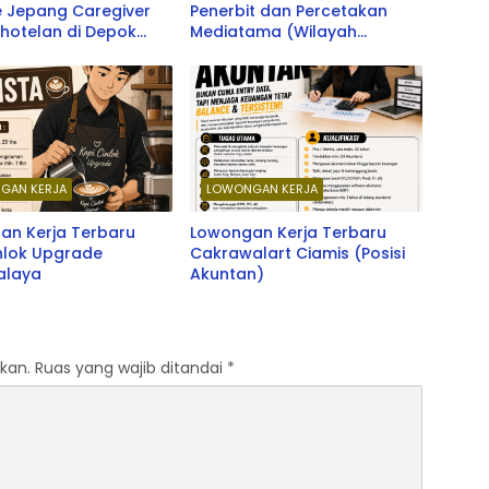
e Jepang Caregiver
Penerbit dan Percetakan
hotelan di Depok
Mediatama (Wilayah
ken School & LPK SOU
Priangan Timur) Terbaru
School
2026
GAN KERJA
LOWONGAN KERJA
an Kerja Terbaru
Lowongan Kerja Terbaru
nlok Upgrade
Cakrawalart Ciamis (Posisi
alaya
Akuntan)
kan.
Ruas yang wajib ditandai
*