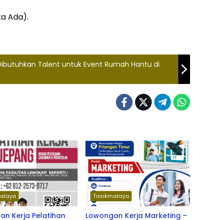
ka Ada).
Dibutuhkan Talent untuk Event Rumah Hantu di
alaya
Tasikmalaya
n Kerja Pelatihan
Lowongan Kerja Marketing –