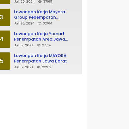
Tasikmalaya
Juli 20, 2024
37981
Lowongan Kerja Mayora
3
Group Penempatan
Tasikmalaya
Juli 23, 2024
32914
Lowongan Kerja Yomart
4
Penempatan Area Jawa
Barat
Juli 12, 2024
27714
Lowongan Kerja MAYORA
5
Penempatan Jawa Barat
Juli 12, 2024
22912