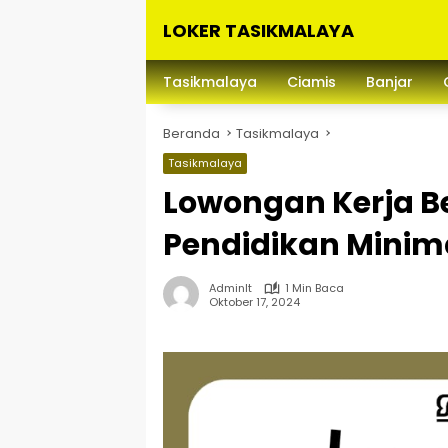
Langsung
LOKER TASIKMALAYA
ke
konten
Info
Lowongan
Tasikmalaya
Ciamis
Banjar
Kerja
Tasikmalaya
Beranda
Tasikmalaya
dan
Sekitarna
Tasikmalaya
Lowongan Kerja B
Pendidikan Mini
Adminlt
1 Min Baca
Oktober 17, 2024