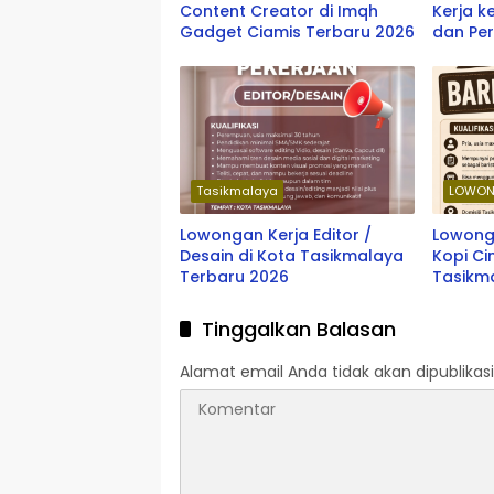
Content Creator di Imqh
Kerja k
Gadget Ciamis Terbaru 2026
dan Per
oleh So
Depok 
Tasikmalaya
LOWON
Lowongan Kerja Editor /
Lowong
Desain di Kota Tasikmalaya
Kopi Ci
Terbaru 2026
Tasikm
Tinggalkan Balasan
Alamat email Anda tidak akan dipublikasi