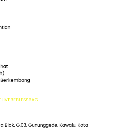
ntian
ehat
h)
n Berkembang
STLIVEBEBLESSBAG
ra Blok. G.03, Gununggede, Kawalu, Kota