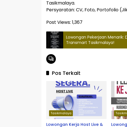
Tasikmalaya.
Persyaratan: CV, Foto, Portofolio (Ji
Post Views:
1,367
Lowongan Pekerjaan Menarik: 
Transmart Tasikmalaya!
Pos Terkait
Tasikmalaya
Tasikm
Lowongan Kerja Host Live &
Lowonga