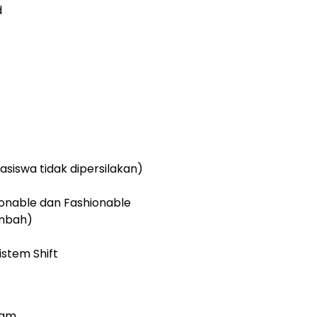
d
siswa tidak dipersilakan)
hionable dan Fashionable
ambah)
istem Shift
ram