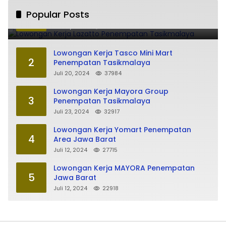
Lowongan Kerja Lazatto Penempatan
Popular Posts
1
Tasikmalaya
Juli 15, 2024
86235
Lowongan Kerja Tasco Mini Mart
2
Penempatan Tasikmalaya
Juli 20, 2024
37984
Lowongan Kerja Mayora Group
3
Penempatan Tasikmalaya
Juli 23, 2024
32917
Lowongan Kerja Yomart Penempatan
4
Area Jawa Barat
Juli 12, 2024
27715
Lowongan Kerja MAYORA Penempatan
5
Jawa Barat
Juli 12, 2024
22918