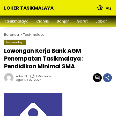
Langsung
LOKER TASIKMALAYA
ke
konten
Info
Lowongan
Tasikmalaya
Ciamis
Banjar
Garut
Jabar
Kerja
Tasikmalaya
Beranda
Tasikmalaya
dan
Sekitarna
Tasikmalaya
Lowongan Kerja Bank AGM
Penempatan Tasikmalaya :
Pendidikan Minimal SMA
Adminlt
1 Min Baca
Agustus 22, 2024