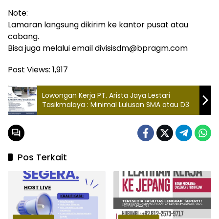
Note:
Lamaran langsung dikirim ke kantor pusat atau
cabang.
Bisa juga melalui email divisisdm@bpragm.com
Post Views:
1,917
Lowongan Kerja PT. Arista Jaya Lestari
Tasikmalaya : Minimal Lulusan SMA atau D3
Pos Terkait