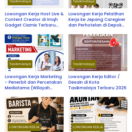
Tasikmalaya
Tasikmalaya
Lowongan Kerja Host Live &
Lowongan Kerja Pelatihan
Content Creator di Imqh
Kerja ke Jepang Caregiver
Gadget Ciamis Terbaru
dan Perhotelan di Depok
2026
oleh Soken School & LPK
SOU Depok School
Tasikmalaya
Tasikmalaya
Lowongan Kerja Marketing
Lowongan Kerja Editor /
– Penerbit dan Percetakan
Desain di Kota
Mediatama (Wilayah
Tasikmalaya Terbaru 2026
Priangan Timur) Terbaru
2026
LOWONGAN KERJA
LOWONGAN KERJA