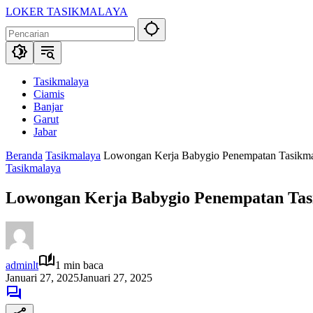
Langsung
LOKER TASIKMALAYA
ke
Info
konten
Lowongan
Kerja
Tasikmalaya
dan
Tasikmalaya
Sekitarna
Ciamis
Banjar
Garut
Jabar
Beranda
Tasikmalaya
Lowongan Kerja Babygio Penempatan Tasikmal
Tasikmalaya
Lowongan Kerja Babygio Penempatan Tasi
adminlt
1 min baca
Januari 27, 2025
Januari 27, 2025