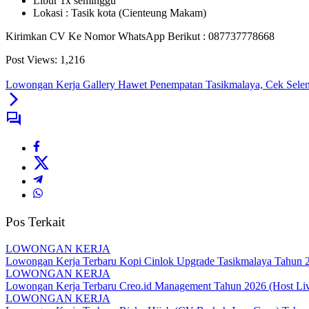
Libur 1x seminggu
Lokasi : Tasik kota (Cienteung Makam)
Kirimkan CV Ke Nomor WhatsApp Berikut : 087737778668
Post Views:
1,216
Lowongan Kerja Gallery Hawet Penempatan Tasikmalaya, Cek Selen
Pos Terkait
LOWONGAN KERJA
Lowongan Kerja Terbaru Kopi Cinlok Upgrade Tasikmalaya Tahun 20
LOWONGAN KERJA
Lowongan Kerja Terbaru Creo.id Management Tahun 2026 (Host Li
LOWONGAN KERJA