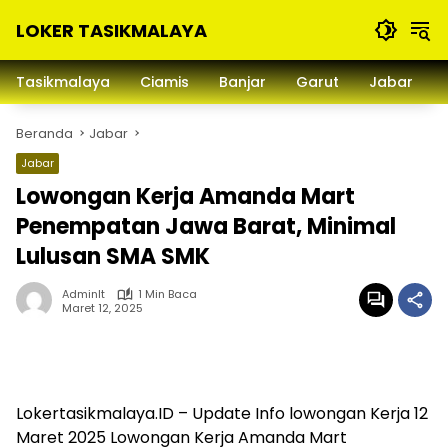
Langsung
LOKER TASIKMALAYA
ke
konten
Info
Lowongan
Tasikmalaya
Ciamis
Banjar
Garut
Jabar
Kerja
Tasikmalaya
Beranda
Jabar
dan
Sekitarna
Jabar
Lowongan Kerja Amanda Mart
Penempatan Jawa Barat, Minimal
Lulusan SMA SMK
Adminlt
1 Min Baca
Maret 12, 2025
Lokertasikmalaya.ID – Update Info lowongan Kerja 12
Maret 2025 Lowongan Kerja Amanda Mart