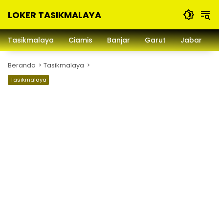
Langsung
LOKER TASIKMALAYA
ke
konten
Info
Lowongan
Tasikmalaya
Ciamis
Banjar
Garut
Jabar
Kerja
Tasikmalaya
Beranda
Tasikmalaya
dan
Sekitarna
Tasikmalaya