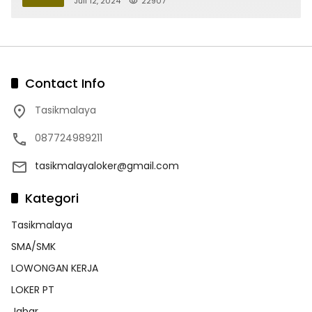
Juli 12, 2024
22907
Contact Info
Tasikmalaya
087724989211
tasikmalayaloker@gmail.com
Kategori
Tasikmalaya
SMA/SMK
LOWONGAN KERJA
LOKER PT
Jabar