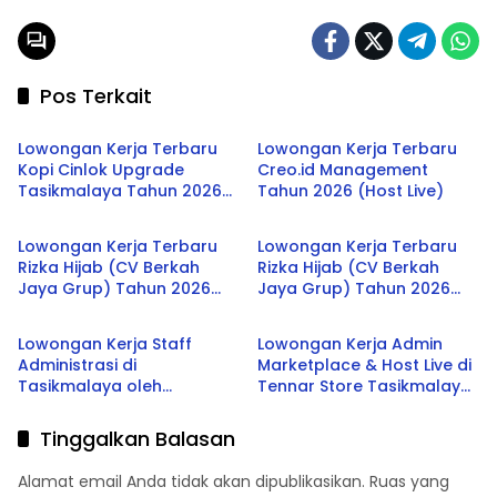
Pos Terkait
LOWONGAN KERJA
LOWONGAN KERJA
Lowongan Kerja Terbaru
Lowongan Kerja Terbaru
Kopi Cinlok Upgrade
Creo.id Management
Tasikmalaya Tahun 2026
Tahun 2026 (Host Live)
LOWONGAN KERJA
LOWONGAN KERJA
(Staff Kitchen)
Lowongan Kerja Terbaru
Lowongan Kerja Terbaru
Rizka Hijab (CV Berkah
Rizka Hijab (CV Berkah
Jaya Grup) Tahun 2026
Jaya Grup) Tahun 2026
Tasikmalaya
Tasikmalaya
(Graphic Designer)
(Host Live Streaming)
Lowongan Kerja Staff
Lowongan Kerja Admin
Administrasi di
Marketplace & Host Live di
Tasikmalaya oleh
Tennar Store Tasikmalaya
Perusahaan Nasional 2026
Terbaru 2026
Tinggalkan Balasan
Alamat email Anda tidak akan dipublikasikan.
Ruas yang