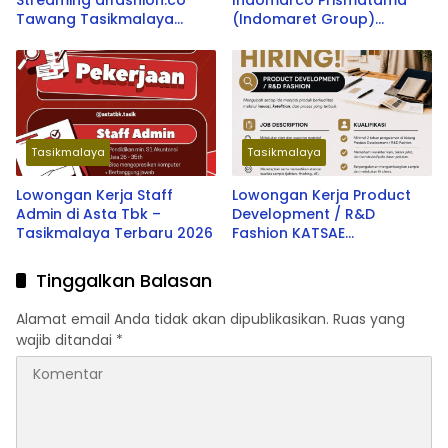
Streaming alfashion.co
Indomarco Prismatama
Tawang Tasikmalaya
(Indomaret Group)
Terbaru 2026
Penempatan Kab.
Tasikmalaya dan Kab.
Garut Terbaru 2026
Tasikmalaya
Tasikmalaya
Lowongan Kerja Staff
Lowongan Kerja Product
Admin di Asta Tbk –
Development / R&D
Tasikmalaya Terbaru 2026
Fashion KATSAE
Tasikmalaya – Peluang
Karir Terbaru 2026
Tinggalkan Balasan
Alamat email Anda tidak akan dipublikasikan.
Ruas yang
wajib ditandai
*