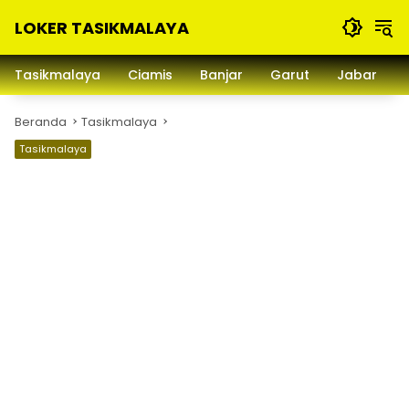
Langsung
LOKER TASIKMALAYA
ke
konten
Info
Lowongan
Tasikmalaya
Ciamis
Banjar
Garut
Jabar
Kerja
Tasikmalaya
Beranda
Tasikmalaya
dan
Sekitarna
Tasikmalaya