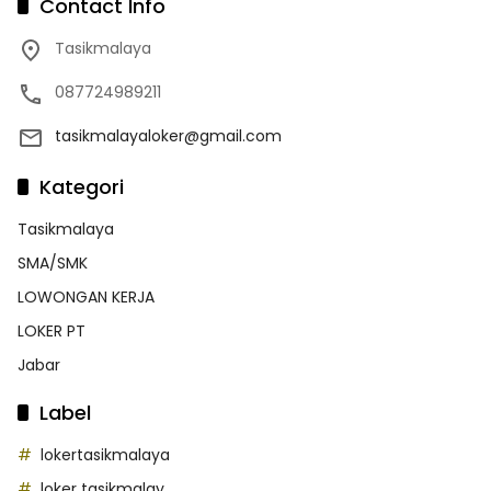
Contact Info
Tasikmalaya
087724989211
tasikmalayaloker@gmail.com
Kategori
Tasikmalaya
SMA/SMK
LOWONGAN KERJA
LOKER PT
Jabar
Label
lokertasikmalaya
loker tasikmalay