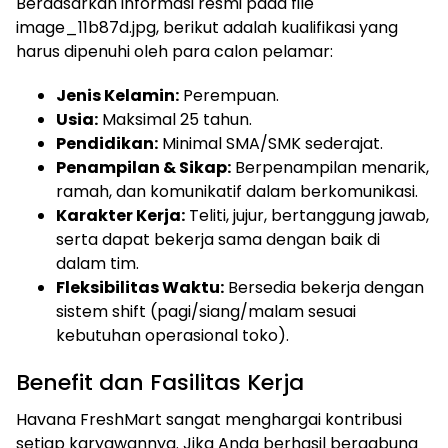
Berdasarkan informasi resmi pada file
image_11b87d.jpg, berikut adalah kualifikasi yang
harus dipenuhi oleh para calon pelamar:
Jenis Kelamin:
Perempuan.
Usia:
Maksimal 25 tahun.
Pendidikan:
Minimal SMA/SMK sederajat.
Penampilan & Sikap:
Berpenampilan menarik,
ramah, dan komunikatif dalam berkomunikasi.
Karakter Kerja:
Teliti, jujur, bertanggung jawab,
serta dapat bekerja sama dengan baik di
dalam tim.
Fleksibilitas Waktu:
Bersedia bekerja dengan
sistem shift (pagi/siang/malam sesuai
kebutuhan operasional toko).
Benefit dan Fasilitas Kerja
Havana FreshMart sangat menghargai kontribusi
setiap karyawannya. Jika Anda berhasil bergabung