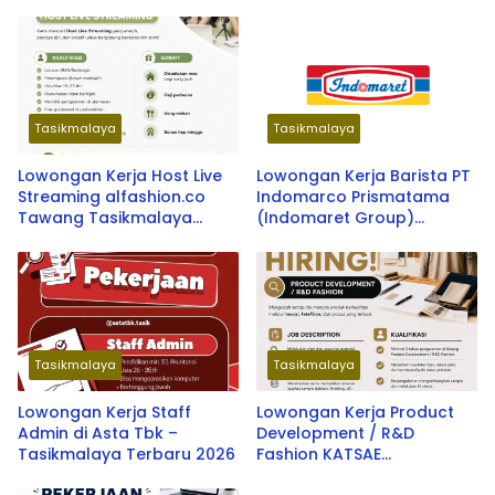
Tasikmalaya
Tasikmalaya
Lowongan Kerja Host Live
Lowongan Kerja Barista PT
Streaming alfashion.co
Indomarco Prismatama
Tawang Tasikmalaya
(Indomaret Group)
Terbaru 2026
Penempatan Kab.
Tasikmalaya dan Kab.
Garut Terbaru 2026
Tasikmalaya
Tasikmalaya
Lowongan Kerja Staff
Lowongan Kerja Product
Admin di Asta Tbk –
Development / R&D
Tasikmalaya Terbaru 2026
Fashion KATSAE
Tasikmalaya – Peluang