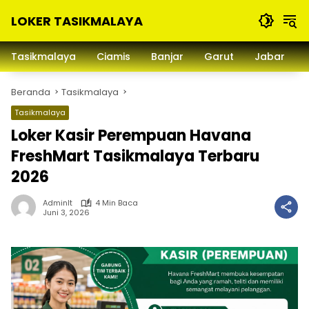
Langsung
LOKER TASIKMALAYA
ke
konten
Info
Lowongan
Tasikmalaya
Ciamis
Banjar
Garut
Jabar
Kerja
Tasikmalaya
Beranda
Tasikmalaya
dan
Sekitarna
Tasikmalaya
Loker Kasir Perempuan Havana
FreshMart Tasikmalaya Terbaru
2026
Adminlt
4 Min Baca
Juni 3, 2026