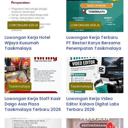
LOWONGAN KERJA
LOWONGAN KERJA
Lowongan Kerja Hotel
Lowongan Kerja Terbaru
Wijaya Kusumah
PT Bestari Karya Bersama
Tasikmalaya
Penempatan Tasikmalaya
Tasikmalaya
Tasikmalaya
Lowongan Kerja Staff Kasir
Lowongan Kerja Video
Daigo Asia Plaza
Editor Kalava Digital Labs
Tasikmalaya Terbaru 2026
Terbaru 2026