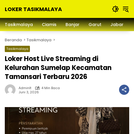
Langsung
LOKER TASIKMALAYA
ke
konten
Info
Lowongan
Tasikmalaya
Ciamis
Banjar
Garut
Jabar
Kerja
Tasikmalaya
Beranda
Tasikmalaya
dan
Sekitarna
Tasikmalaya
Loker Host Live Streaming di
Kelurahan Sumelap Kecamatan
Tamansari Terbaru 2026
Adminlt
4 Min Baca
Juni 3, 2026