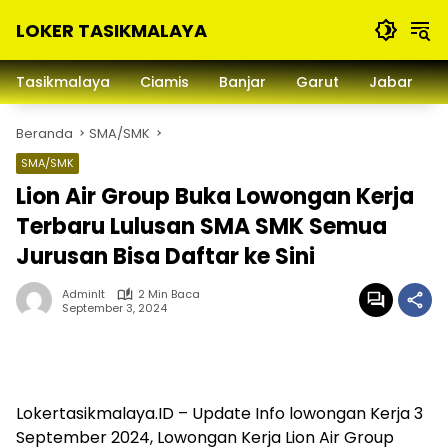
Langsung
LOKER TASIKMALAYA
ke
konten
Info
Lowongan
Tasikmalaya
Ciamis
Banjar
Garut
Jabar
Kerja
Tasikmalaya
Beranda
SMA/SMK
dan
Sekitarna
SMA/SMK
Lion Air Group Buka Lowongan Kerja
Terbaru Lulusan SMA SMK Semua
Jurusan Bisa Daftar ke Sini
Adminlt
2 Min Baca
September 3, 2024
Lokertasikmalaya.ID – Update Info lowongan Kerja 3
September 2024, Lowongan Kerja Lion Air Group