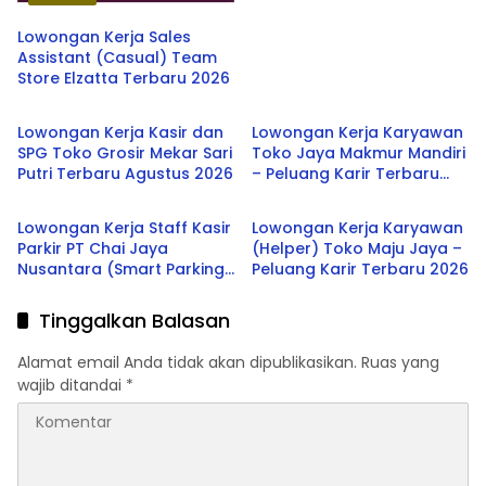
Lowongan Kerja Sales
Assistant (Casual) Team
Store Elzatta Terbaru 2026
SMA/SMK
SMA/SMK
Lowongan Kerja Kasir dan
Lowongan Kerja Karyawan
SPG Toko Grosir Mekar Sari
Toko Jaya Makmur Mandiri
Putri Terbaru Agustus 2026
– Peluang Karir Terbaru
SMA/SMK
SMA/SMK
2026
Lowongan Kerja Staff Kasir
Lowongan Kerja Karyawan
Parkir PT Chai Jaya
(Helper) Toko Maju Jaya –
Nusantara (Smart Parking)
Peluang Karir Terbaru 2026
Terbaru 2026
Tinggalkan Balasan
Alamat email Anda tidak akan dipublikasikan.
Ruas yang
wajib ditandai
*