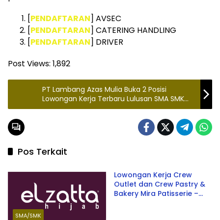
[
PENDAFTARAN
] AVSEC
[
PENDAFTARAN
] CATERING HANDLING
[
PENDAFTARAN
] DRIVER
Post Views:
1,892
PT Lambang Azas Mulia Buka 2 Posisi
Lowongan Kerja Terbaru Lulusan SMA SMK
Sederajat, Simak Syarat Lengkapnya
Pos Terkait
SMA/SMK
Lowongan Kerja Crew
Outlet dan Crew Pastry &
Bakery Mira Patisserie –
Membuka Peluang Karir
Terbaru 2026
SMA/SMK