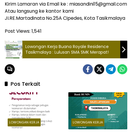
Kirim Lamaran via Email ke : miasandini15@gmail.com
Atau langsung ke kantor kami
JI.RE.Martadinata No.25A Cipedes, Kota Tasikmalaya
Post Views:
1,541
Lowongan Kerja Buana Royale Residence
Tasikmalaya : Lulusan SMA SMK Merapat!
Pos Terkait
LOWONGAN KERJA
LOWONGAN KERJA