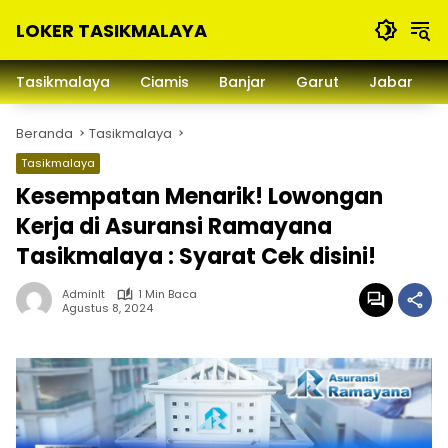
Langsung
LOKER TASIKMALAYA
ke
konten
Info
Lowongan
Tasikmalaya
Ciamis
Banjar
Garut
Jabar
Kerja
Tasikmalaya
Beranda
Tasikmalaya
dan
Sekitarna
Tasikmalaya
Kesempatan Menarik! Lowongan
Kerja di Asuransi Ramayana
Tasikmalaya : Syarat Cek disini!
Adminlt
1 Min Baca
Agustus 8, 2024