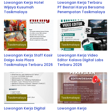
Lowongan Kerja Hotel
Lowongan Kerja Terbaru
Wijaya Kusumah
PT Bestari Karya Bersama
Tasikmalaya
Penempatan Tasikmalaya
Tasikmalaya
Tasikmalaya
Lowongan Kerja Staff Kasir
Lowongan Kerja Video
Daigo Asia Plaza
Editor Kalava Digital Labs
Tasikmalaya Terbaru 2026
Terbaru 2026
Tasikmalaya
Tasikmalaya
Lowongan Kerja Digital
Lowongan Kerja