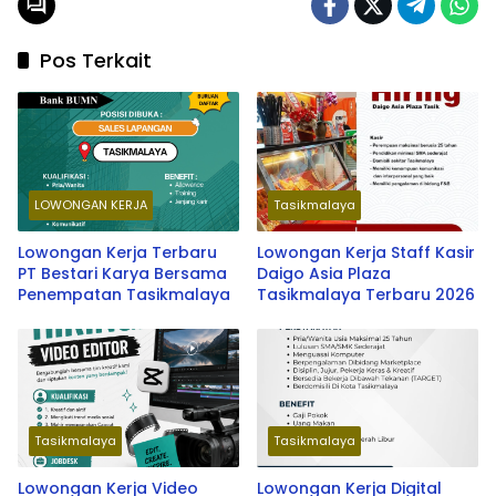
Pos Terkait
LOWONGAN KERJA
Tasikmalaya
Lowongan Kerja Terbaru
Lowongan Kerja Staff Kasir
PT Bestari Karya Bersama
Daigo Asia Plaza
Penempatan Tasikmalaya
Tasikmalaya Terbaru 2026
Tasikmalaya
Tasikmalaya
Lowongan Kerja Video
Lowongan Kerja Digital