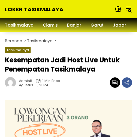
Langsung
LOKER TASIKMALAYA
ke
konten
Info
Lowongan
Tasikmalaya
Ciamis
Banjar
Garut
Jabar
Kerja
Tasikmalaya
Beranda
Tasikmalaya
dan
Sekitarna
Tasikmalaya
Kesempatan Jadi Host Live Untuk
Penempatan Tasikmalaya
Adminlt
1 Min Baca
Agustus 19, 2024