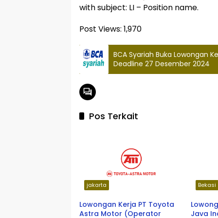
with subject: LI – Position name.
Post Views:
1,970
BCA Syariah Buka Lowongan Ke
Deadline 27 Desember 2024
Pos Terkait
jakarta
Bekasi
Lowongan Kerja PT Toyota
Lowong
Astra Motor (Operator
Java I