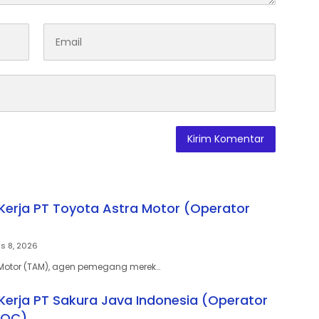
erja PT Toyota Astra Motor (Operator
s 8, 2026
 Motor (TAM), agen pemegang merek…
erja PT Sakura Java Indonesia (Operator
 QC)