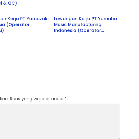
i & QC)
Jabar
an Kerja PT Yamazaki
Lowongan Kerja PT Yamaha
sia (Operator
Music Manufacturing
i)
Indonesia (Operator
Produksi)
kan.
Ruas yang wajib ditandai
*