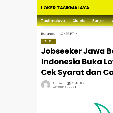
Langsung
LOKER TASIKMALAYA
ke
konten
Info
Lowongan
Tasikmalaya
Ciamis
Banjar
Kerja
Tasikmalaya
Beranda
LOKER PT
dan
Sekitarna
LOKER PT
Jobseeker Jawa B
Indonesia Buka L
Cek Syarat dan Ca
Adminlt
2 Min Baca
Oktober 31, 2024