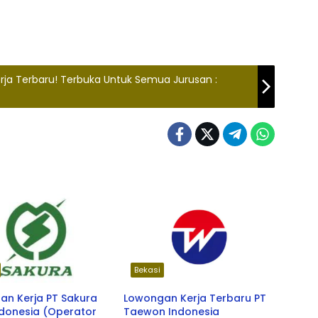
rja Terbaru! Terbuka Untuk Semua Jurusan :
Bekasi
an Kerja PT Sakura
Lowongan Kerja Terbaru PT
ndonesia (Operator
Taewon Indonesia