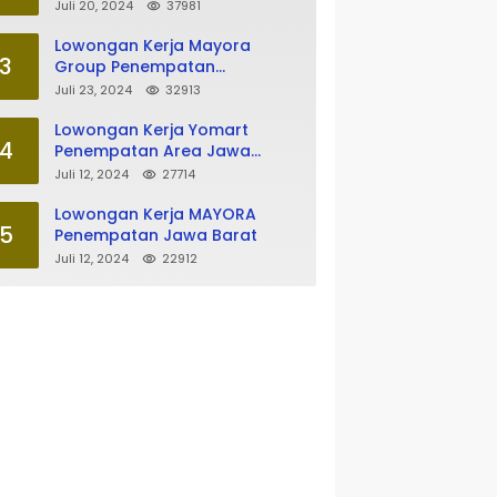
Tasikmalaya
Juli 20, 2024
37981
Lowongan Kerja Mayora
3
Group Penempatan
Tasikmalaya
Juli 23, 2024
32913
Lowongan Kerja Yomart
4
Penempatan Area Jawa
Barat
Juli 12, 2024
27714
Lowongan Kerja MAYORA
5
Penempatan Jawa Barat
Juli 12, 2024
22912