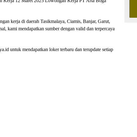
an Kerja 12 Maret 2025 Lowongan Kerja PT Arta Boga
ongan kerja di daerah Tasikmalaya, Ciamis, Banjar, Garut,
nal, kami mendapatkan sumber dengan valid dan terpercaya
.id untuk mendapatkan loker terbaru dan terupdate setiap