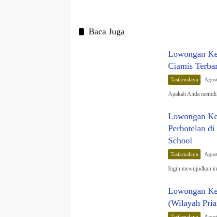
Baca Juga
Lowongan Ker
Ciamis Terba
Tasikmalaya
Agust
Apakah Anda memili
Lowongan Ker
Perhotelan d
School
Tasikmalaya
Agust
Ingin mewujudkan imp
Lowongan Ker
(Wilayah Pri
Tasikmalaya
Agust