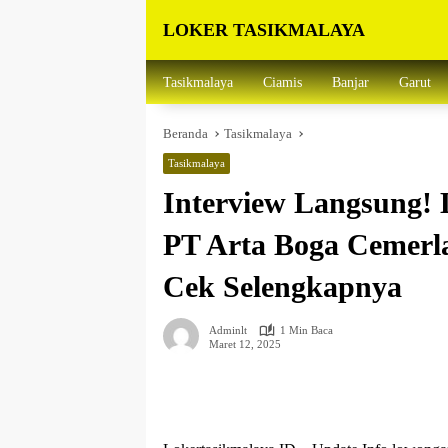
Langsung
LOKER TASIKMALAYA
ke
konten
Info
Lowongan
Tasikmalaya
Ciamis
Banjar
Garut
Kerja
Tasikmalaya
Beranda
Tasikmalaya
dan
Sekitarna
Tasikmalaya
Interview Langsung! 
PT Arta Boga Cemerl
Cek Selengkapnya
Adminlt
1 Min Baca
Maret 12, 2025