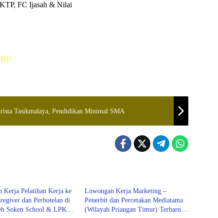
KTP, FC Ijasah & Nilai
mJBU
rista Tasikmalaya, Pendidikan Minimal SMA
laya
Tasikmalaya
Kerja Pelatihan Kerja ke
Lowongan Kerja Marketing –
regiver dan Perhotelan di
Penerbit dan Percetakan Mediatama
eh Soken School & LPK
(Wilayah Priangan Timur) Terbaru
GAN KERJA
LOWONGAN KERJA