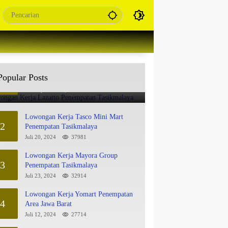
Lowongan Kerja Lazatto Penempatan
Popular Posts
1
Tasikmalaya
Juli 15, 2024
86222
Lowongan Kerja Tasco Mini Mart
2
Penempatan Tasikmalaya
Juli 20, 2024
37981
Lowongan Kerja Mayora Group
3
Penempatan Tasikmalaya
Juli 23, 2024
32914
Lowongan Kerja Yomart Penempatan
4
Area Jawa Barat
Juli 12, 2024
27714