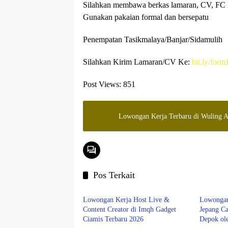
Silahkan membawa berkas lamaran, CV, FC 
Gunakan pakaian formal dan bersepatu
Penempatan Tasikmalaya/Banjar/Sidamulih
Silahkan Kirim Lamaran/CV Ke:
bit.ly/for
Post Views:
851
Lowongan Kerja Terbaru di Wuling A
Pos Terkait
Tasikmalaya
Tasikma
Lowongan Kerja Host Live &
Lowongan 
Content Creator di Imqh Gadget
Jepang Ca
Ciamis Terbaru 2026
Depok ol
Tasikmalaya
LOWON