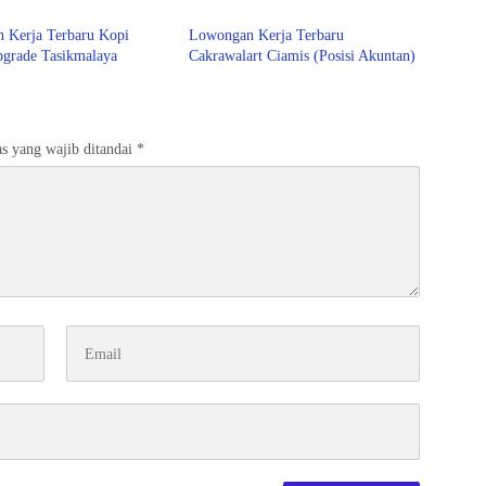
ok School
2026
 Kerja Terbaru Kopi
Lowongan Kerja Terbaru
pgrade Tasikmalaya
Cakrawalart Ciamis (Posisi Akuntan)
s yang wajib ditandai
*