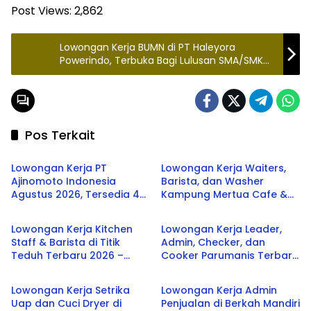
Post Views:
2,862
Lowongan Kerja BUMN di PT Haleyora
Powerindo, Terbuka Bagi Lulusan SMA/SMK
Sederajat, Ditutup 21 November 2024
Pos Terkait
SMA/SMK
SMA/SMK
Lowongan Kerja PT
Lowongan Kerja Waiters,
Ajinomoto Indonesia
Barista, dan Washer
Agustus 2026, Tersedia 4
Kampung Mertua Cafe &
SMA/SMK
SMA/SMK
Posisi untuk Lulusan SMK
Resto Terbaru 2026
hingga S1
Lowongan Kerja Kitchen
Lowongan Kerja Leader,
Staff & Barista di Titik
Admin, Checker, dan
Teduh Terbaru 2026 –
Cooker Parumanis Terbaru
SMA/SMK
SMA/SMK
Peluang Karier di Industri
2026
Kuliner dan Coffee Shop
Lowongan Kerja Setrika
Lowongan Kerja Admin
Uap dan Cuci Dryer di
Penjualan di Berkah Mandiri