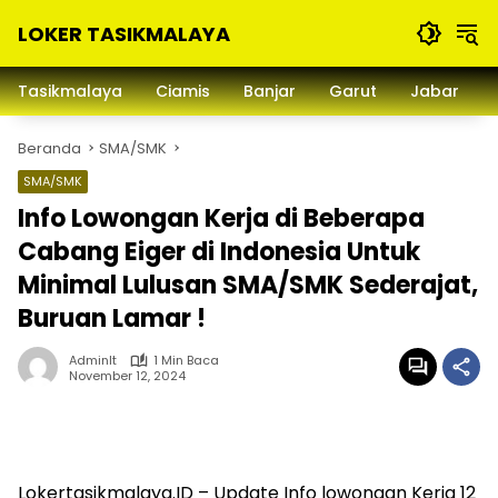
Langsung
LOKER TASIKMALAYA
ke
konten
Info
Lowongan
Tasikmalaya
Ciamis
Banjar
Garut
Jabar
Kerja
Tasikmalaya
Beranda
SMA/SMK
dan
Sekitarna
SMA/SMK
Info Lowongan Kerja di Beberapa
Cabang Eiger di Indonesia Untuk
Minimal Lulusan SMA/SMK Sederajat,
Buruan Lamar !
Adminlt
1 Min Baca
November 12, 2024
Lokertasikmalaya.ID – Update Info lowongan Kerja 12