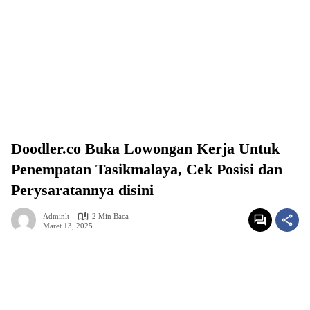
Doodler.co Buka Lowongan Kerja Untuk
Penempatan Tasikmalaya, Cek Posisi dan
Perysaratannya disini
Adminlt
2 Min Baca
Maret 13, 2025