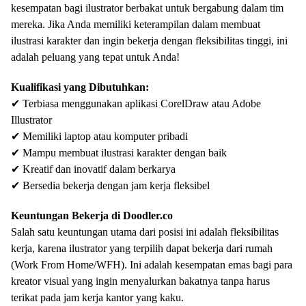
kesempatan bagi ilustrator berbakat untuk bergabung dalam tim
mereka. Jika Anda memiliki keterampilan dalam membuat
ilustrasi karakter dan ingin bekerja dengan fleksibilitas tinggi, ini
adalah peluang yang tepat untuk Anda!
Kualifikasi yang Dibutuhkan:
✔ Terbiasa menggunakan aplikasi CorelDraw atau Adobe
Illustrator
✔ Memiliki laptop atau komputer pribadi
✔ Mampu membuat ilustrasi karakter dengan baik
✔ Kreatif dan inovatif dalam berkarya
✔ Bersedia bekerja dengan jam kerja fleksibel
Keuntungan Bekerja di Doodler.co
Salah satu keuntungan utama dari posisi ini adalah fleksibilitas
kerja, karena ilustrator yang terpilih dapat bekerja dari rumah
(Work From Home/WFH). Ini adalah kesempatan emas bagi para
kreator visual yang ingin menyalurkan bakatnya tanpa harus
terikat pada jam kerja kantor yang kaku.