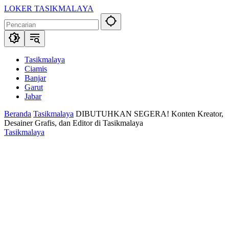
Langsung
LOKER TASIKMALAYA
ke
Info
konten
Lowongan
Kerja
Tasikmalaya
dan
Tasikmalaya
Sekitarna
Ciamis
Banjar
Garut
Jabar
Beranda
Tasikmalaya
DIBUTUHKAN SEGERA! Konten Kreator,
Desainer Grafis, dan Editor di Tasikmalaya
Tasikmalaya