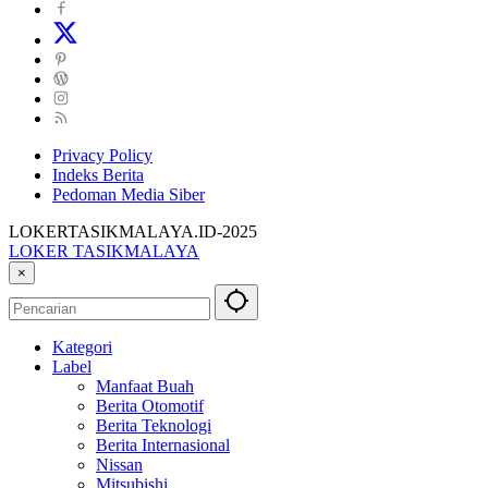
Privacy Policy
Indeks Berita
Pedoman Media Siber
LOKERTASIKMALAYA.ID-2025
LOKER TASIKMALAYA
Info
×
Lowongan
Kerja
Tasikmalaya
Kategori
dan
Label
Sekitarna
Manfaat Buah
Berita Otomotif
Berita Teknologi
Berita Internasional
Nissan
Mitsubishi