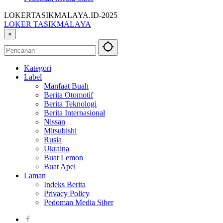
LOKERTASIKMALAYA.ID-2025
LOKER TASIKMALAYA
Info
×
Lowongan
Kerja
Tasikmalaya
Kategori
dan
Label
Sekitarna
Manfaat Buah
Berita Otomotif
Berita Teknologi
Berita Internasional
Nissan
Mitsubishi
Rusia
Ukraina
Buat Lemon
Buat Apel
Laman
Indeks Berita
Privacy Policy
Pedoman Media Siber