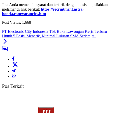
Jika Anda memenuhi syarat dan tertarik dengan posisi ini, silahkan
melamar di link berikut:
https://recruitment.astra-
honda.com/vacancies.htm
Post Views:
1,668
PT Electronic City Indonesia Tbk Buka Lowongan Kerja Terbaru
Untuk 5 Posisi Menarik, Minimal Lulusan SMA Sederajat!
Pos Terkait