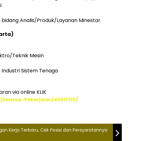
i
 bidang Analis/Produk/Layanan Minestar.
arta)
ektro/Teknik Mesin
 Industri Sistem Tenaga
aran via online KLIK
go/Semua-Pekerjaan/4560710/
an Kerja Terbaru, Cek Posisi dan Persyaratannya