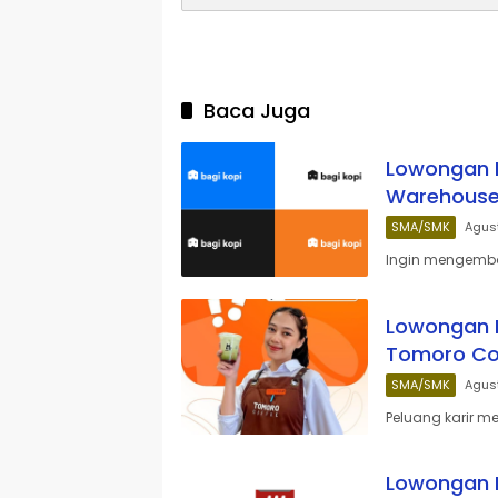
Baca Juga
Lowongan K
Warehouse 
SMA/SMK
Agus
Ingin mengemban
Lowongan Ke
Tomoro Co
SMA/SMK
Agus
Peluang karir m
Lowongan K