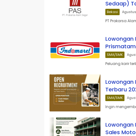
Sedaap) T
Bekasi
Agustus
PT Prakarsa Ala
Lowongan K
Prismatam
SMA/SMK
Agus
Peluang karir t
Lowongan K
Terbaru 20
SMA/SMK
Agus
Ingin mengemban
Lowongan K
Sales Moto