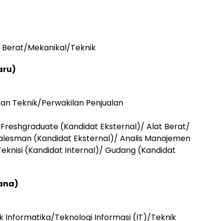
at Berat/Mekanikal/Teknik
aru)
san Teknik/Perwakilan Penjualan
 Freshgraduate (Kandidat Eksternal)/ Alat Berat/
Salesman (Kandidat Eksternal)/ Analis Manajemen
Teknisi (Kandidat Internal)/ Gudang (Kandidat
ana)
ik Informatika/Teknologi Informasi (IT)/Teknik