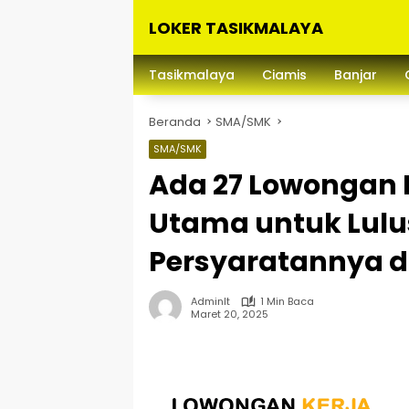
Langsung
LOKER TASIKMALAYA
ke
konten
Info
Lowongan
Tasikmalaya
Ciamis
Banjar
Kerja
Tasikmalaya
Beranda
SMA/SMK
dan
Sekitarna
SMA/SMK
Ada 27 Lowongan K
Utama untuk Lulu
Persyaratannya di
Adminlt
1 Min Baca
Maret 20, 2025