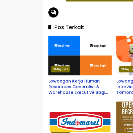
Pos Terkait
SMA/SMK
SMA/S
Lowongan Kerja Human
Lowong
Resources Generalist &
Intervi
Warehouse Executive Bagi
Tomoro
Kopi Terbaru 2026
Dago T