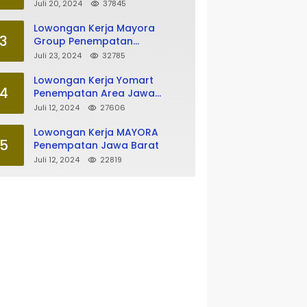
Tasikmalaya
Juli 20, 2024
37845
Lowongan Kerja Mayora
3
Group Penempatan
Tasikmalaya
Juli 23, 2024
32785
Lowongan Kerja Yomart
4
Penempatan Area Jawa
Barat
Juli 12, 2024
27606
Lowongan Kerja MAYORA
5
Penempatan Jawa Barat
Juli 12, 2024
22819