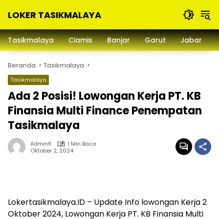
Langsung
LOKER TASIKMALAYA
ke
konten
Info
Lowongan
Tasikmalaya
Ciamis
Banjar
Garut
Jabar
Kerja
Tasikmalaya
Beranda
Tasikmalaya
dan
Sekitarna
Tasikmalaya
Ada 2 Posisi! Lowongan Kerja PT. KB
Finansia Multi Finance Penempatan
Tasikmalaya
Adminlt
1 Min Baca
Oktober 2, 2024
Lokertasikmalaya.ID – Update Info lowongan Kerja 2
Oktober 2024, Lowongan Kerja PT. KB Finansia Multi