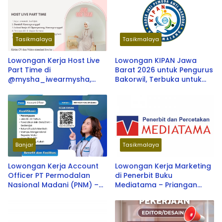
Tasikmalaya
Tasikmalaya
Lowongan Kerja Host Live
Lowongan KIPAN Jawa
Part Time di
Barat 2026 untuk Pengurus
@mysha_iwearmysha,
Bakorwil, Terbuka untuk
Tasikmalaya 2026
Umum dan Tersedia di
Tasikmalaya, Cirebon,
Bandung, Bekasi, hingga
Bogor
Banjar
Tasikmalaya
Lowongan Kerja Account
Lowongan Kerja Marketing
Officer PT Permodalan
di Penerbit Buku
Nasional Madani (PNM) –
Mediatama – Priangan
Tasikmalaya, Ciamis,
Timur Terbaru 2026
Banjar, dan Pangandaran
Terbaru 2026