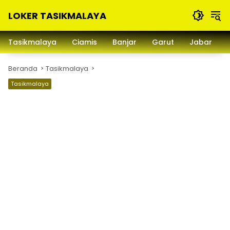
Langsung
LOKER TASIKMALAYA
ke
konten
Info
Lowongan
Tasikmalaya
Ciamis
Banjar
Garut
Jabar
Kerja
Tasikmalaya
Beranda
Tasikmalaya
dan
Sekitarna
Tasikmalaya