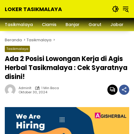
Langsung
LOKER TASIKMALAYA
ke
konten
Info
Lowongan
Tasikmalaya
Ciamis
Banjar
Garut
Jabar
Kerja
Tasikmalaya
Beranda
Tasikmalaya
dan
Sekitarna
Tasikmalaya
Ada 2 Posisi Lowongan Kerja di Agis
Herbal Tasikmalaya : Cek Syaratnya
disini!
Adminlt
1 Min Baca
Oktober 30, 2024