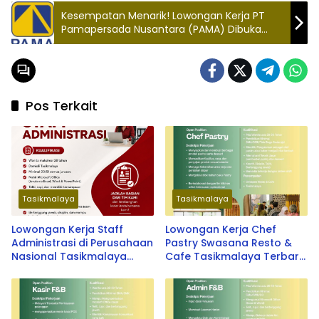
Kesempatan Menarik! Lowongan Kerja PT
Pamapersada Nusantara (PAMA) Dibuka
Hingga 31 Oktober 2024
Pos Terkait
Tasikmalaya
Tasikmalaya
Lowongan Kerja Staff
Lowongan Kerja Chef
Administrasi di Perusahaan
Pastry Swasana Resto &
Nasional Tasikmalaya
Cafe Tasikmalaya Terbaru
2026
2026