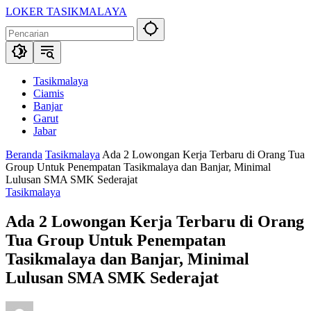
Langsung
LOKER TASIKMALAYA
ke
Info
konten
Lowongan
Kerja
Tasikmalaya
dan
Tasikmalaya
Sekitarna
Ciamis
Banjar
Garut
Jabar
Beranda
Tasikmalaya
Ada 2 Lowongan Kerja Terbaru di Orang Tua
Group Untuk Penempatan Tasikmalaya dan Banjar, Minimal
Lulusan SMA SMK Sederajat
Tasikmalaya
Ada 2 Lowongan Kerja Terbaru di Orang
Tua Group Untuk Penempatan
Tasikmalaya dan Banjar, Minimal
Lulusan SMA SMK Sederajat