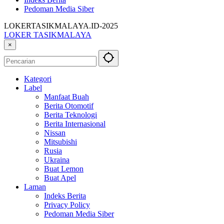
Pedoman Media Siber
LOKERTASIKMALAYA.ID-2025
LOKER TASIKMALAYA
Info
×
Lowongan
Kerja
Tasikmalaya
Kategori
dan
Label
Sekitarna
Manfaat Buah
Berita Otomotif
Berita Teknologi
Berita Internasional
Nissan
Mitsubishi
Rusia
Ukraina
Buat Lemon
Buat Apel
Laman
Indeks Berita
Privacy Policy
Pedoman Media Siber