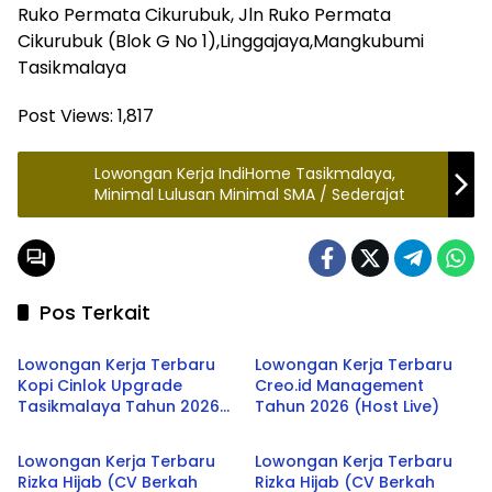
Ruko Permata Cikurubuk, Jln Ruko Permata
Cikurubuk (Blok G No 1),Linggajaya,Mangkubumi
Tasikmalaya
Post Views:
1,817
Lowongan Kerja IndiHome Tasikmalaya,
Minimal Lulusan Minimal SMA / Sederajat
Pos Terkait
LOWONGAN KERJA
LOWONGAN KERJA
Lowongan Kerja Terbaru
Lowongan Kerja Terbaru
Kopi Cinlok Upgrade
Creo.id Management
Tasikmalaya Tahun 2026
Tahun 2026 (Host Live)
LOWONGAN KERJA
LOWONGAN KERJA
(Staff Kitchen)
Lowongan Kerja Terbaru
Lowongan Kerja Terbaru
Rizka Hijab (CV Berkah
Rizka Hijab (CV Berkah