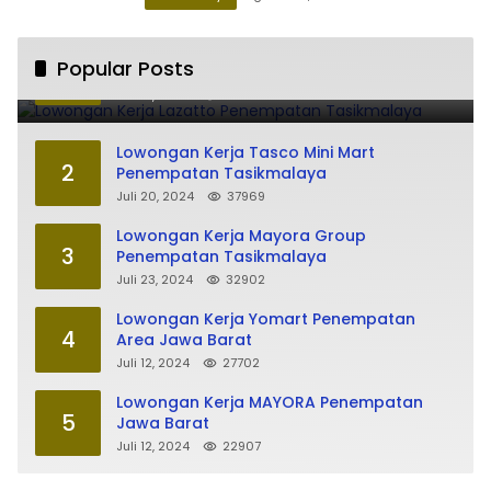
Lowongan Kerja Lazatto Penempatan
Popular Posts
1
Tasikmalaya
Juli 15, 2024
86186
Lowongan Kerja Tasco Mini Mart
2
Penempatan Tasikmalaya
Juli 20, 2024
37969
Lowongan Kerja Mayora Group
3
Penempatan Tasikmalaya
Juli 23, 2024
32902
Lowongan Kerja Yomart Penempatan
4
Area Jawa Barat
Juli 12, 2024
27702
Lowongan Kerja MAYORA Penempatan
5
Jawa Barat
Juli 12, 2024
22907