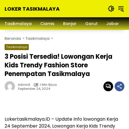
Langsung
LOKER TASIKMALAYA
ke
konten
Info
Lowongan
Tasikmalaya
Ciamis
Banjar
Garut
Jabar
Kerja
Tasikmalaya
Beranda
Tasikmalaya
dan
Sekitarna
Tasikmalaya
3 Posisi Tersedia! Lowongan Kerja
Kids Trendy Fashion Store
Penempatan Tasikmalaya
Adminlt
1 Min Baca
September 24, 2024
Lokertasikmalaya.ID – Update Info lowongan Kerja
24 September 2024, Lowongan Kerja Kids Trendy