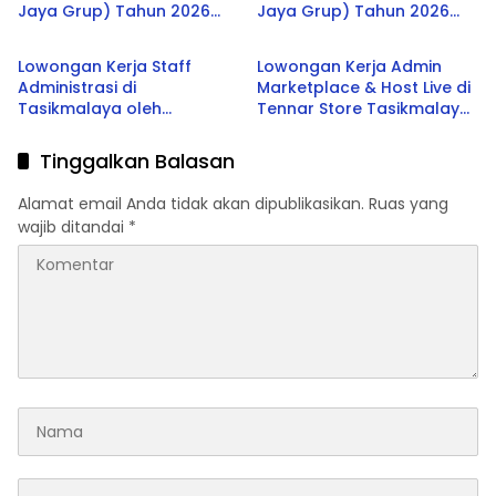
Jaya Grup) Tahun 2026
Jaya Grup) Tahun 2026
Tasikmalaya
Tasikmalaya
(Graphic Designer)
(Host Live Streaming)
Lowongan Kerja Staff
Lowongan Kerja Admin
Administrasi di
Marketplace & Host Live di
Tasikmalaya oleh
Tennar Store Tasikmalaya
Perusahaan Nasional 2026
Terbaru 2026
Tinggalkan Balasan
Alamat email Anda tidak akan dipublikasikan.
Ruas yang
wajib ditandai
*