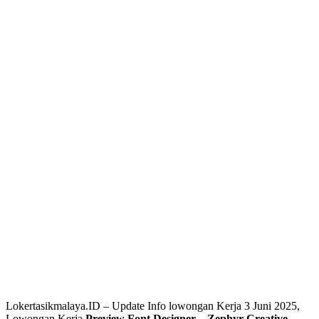
Lokertasikmalaya.ID – Update Info lowongan Kerja 3 Juni 2025,
Lowongan Kerja
Preview Font Designer – Zephyr Creative