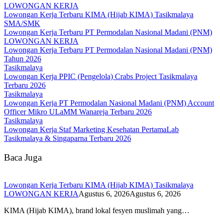
LOWONGAN KERJA
Lowongan Kerja Terbaru KIMA (Hijab KIMA) Tasikmalaya
SMA/SMK
Lowongan Kerja Terbaru PT Permodalan Nasional Madani (PNM)
LOWONGAN KERJA
Lowongan Kerja Terbaru PT Permodalan Nasional Madani (PNM)
Tahun 2026
Tasikmalaya
Lowongan Kerja PPIC (Pengelola) Crabs Project Tasikmalaya
Terbaru 2026
Tasikmalaya
Lowongan Kerja PT Permodalan Nasional Madani (PNM) Account
Officer Mikro ULaMM Wanareja Terbaru 2026
Tasikmalaya
Lowongan Kerja Staf Marketing Kesehatan PertamaLab
Tasikmalaya & Singaparna Terbaru 2026
Baca Juga
Lowongan Kerja Terbaru KIMA (Hijab KIMA) Tasikmalaya
LOWONGAN KERJA
Agustus 6, 2026
Agustus 6, 2026
KIMA (Hijab KIMA), brand lokal fesyen muslimah yang…