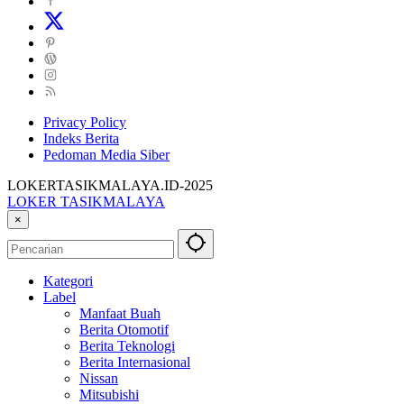
Privacy Policy
Indeks Berita
Pedoman Media Siber
LOKERTASIKMALAYA.ID-2025
LOKER TASIKMALAYA
Info
×
Lowongan
Kerja
Tasikmalaya
Kategori
dan
Label
Sekitarna
Manfaat Buah
Berita Otomotif
Berita Teknologi
Berita Internasional
Nissan
Mitsubishi