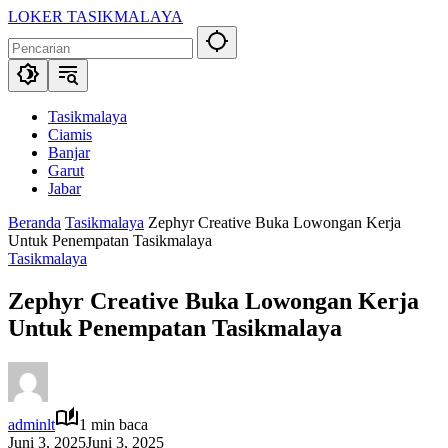
Langsung
LOKER TASIKMALAYA
ke
Info
konten
Lowongan
Kerja
Tasikmalaya
dan
Tasikmalaya
Sekitarna
Ciamis
Banjar
Garut
Jabar
Beranda
Tasikmalaya
Zephyr Creative Buka Lowongan Kerja
Untuk Penempatan Tasikmalaya
Tasikmalaya
Zephyr Creative Buka Lowongan Kerja
Untuk Penempatan Tasikmalaya
adminlt
1 min baca
Juni 3, 2025
Juni 3, 2025