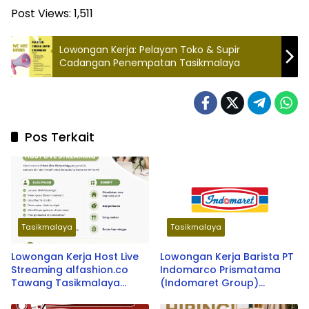
Post Views:
1,511
Lowongan Kerja: Pelayan Toko & Supir
Cadangan Penempatan Tasikmalaya
Pos Terkait
Tasikmalaya
Tasikmalaya
Lowongan Kerja Host Live
Lowongan Kerja Barista PT
Streaming alfashion.co
Indomarco Prismatama
Tawang Tasikmalaya
(Indomaret Group)
Terbaru 2026
Penempatan Kab.
Tasikmalaya dan Kab.