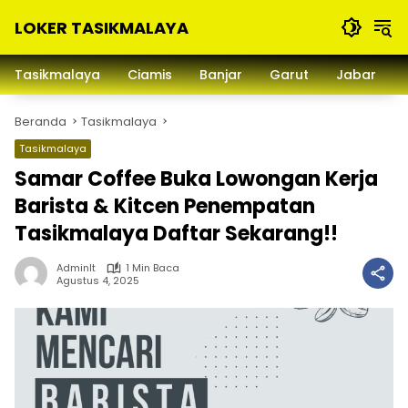
Langsung
LOKER TASIKMALAYA
ke
konten
Info
Lowongan
Tasikmalaya
Ciamis
Banjar
Garut
Jabar
Kerja
Tasikmalaya
Beranda
Tasikmalaya
dan
Sekitarna
Tasikmalaya
Samar Coffee Buka Lowongan Kerja
Barista & Kitcen Penempatan
Tasikmalaya Daftar Sekarang!!
Adminlt
1 Min Baca
Agustus 4, 2025