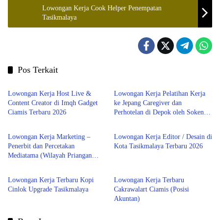
Lowongan Kerja Cook Helper Penempatan
Tasikmalaya
Pos Terkait
Tasikmalaya
Tasikmalaya
Lowongan Kerja Host Live &
Lowongan Kerja Pelatihan Kerja
Content Creator di Imqh Gadget
ke Jepang Caregiver dan
Ciamis Terbaru 2026
Perhotelan di Depok oleh Soken
Tasikmalaya
Tasikmalaya
School & LPK SOU Depok
School
Lowongan Kerja Marketing –
Lowongan Kerja Editor / Desain di
Penerbit dan Percetakan
Kota Tasikmalaya Terbaru 2026
Mediatama (Wilayah Priangan
LOWONGAN KERJA
LOWONGAN KERJA
Timur) Terbaru 2026
Lowongan Kerja Terbaru Kopi
Lowongan Kerja Terbaru
Cinlok Upgrade Tasikmalaya
Cakrawalart Ciamis (Posisi
Akuntan)