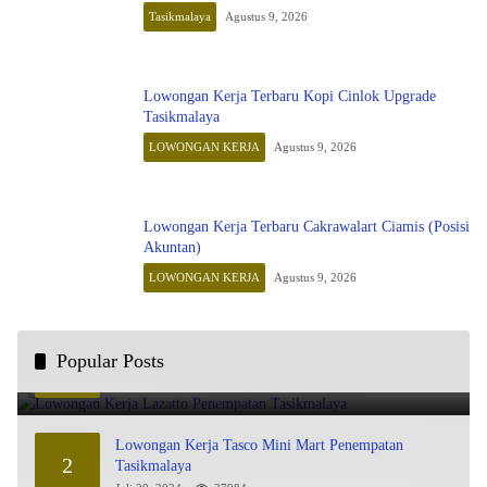
Tasikmalaya
Agustus 9, 2026
Lowongan Kerja Terbaru Kopi Cinlok Upgrade
Tasikmalaya
LOWONGAN KERJA
Agustus 9, 2026
Lowongan Kerja Terbaru Cakrawalart Ciamis (Posisi
Akuntan)
LOWONGAN KERJA
Agustus 9, 2026
Lowongan Kerja Lazatto Penempatan Tasikmalaya
Popular Posts
1
Juli 15, 2024
86232
Lowongan Kerja Tasco Mini Mart Penempatan
2
Tasikmalaya