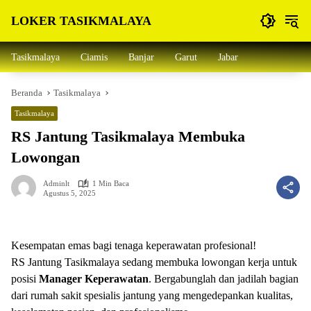
Langsung
LOKER TASIKMALAYA
ke
konten
Info
Lowongan
Tasikmalaya
Ciamis
Banjar
Garut
Jabar
Kerja
Tasikmalaya
Beranda
Tasikmalaya
dan
Sekitarna
Tasikmalaya
RS Jantung Tasikmalaya Membuka
Lowongan
Adminlt
1 Min Baca
Agustus 5, 2025
Kesempatan emas bagi tenaga keperawatan profesional!
RS Jantung Tasikmalaya sedang membuka lowongan kerja untuk
posisi
Manager Keperawatan
. Bergabunglah dan jadilah bagian
dari rumah sakit spesialis jantung yang mengedepankan kualitas,