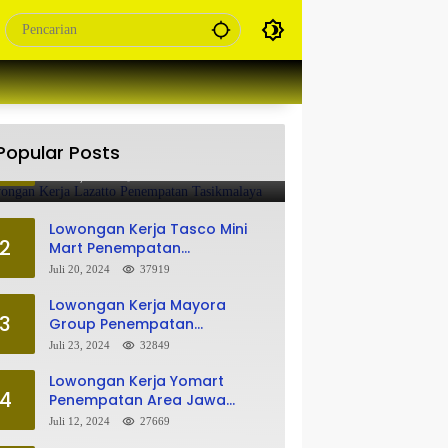
Lowongan Kerja Lazatto
Popular Posts
1
Penempatan Tasikmalaya
Juli 15, 2024
86053
Lowongan Kerja Tasco Mini
2
Mart Penempatan
Tasikmalaya
Juli 20, 2024
37919
Lowongan Kerja Mayora
3
Group Penempatan
Tasikmalaya
Juli 23, 2024
32849
Lowongan Kerja Yomart
4
Penempatan Area Jawa
Barat
Juli 12, 2024
27669