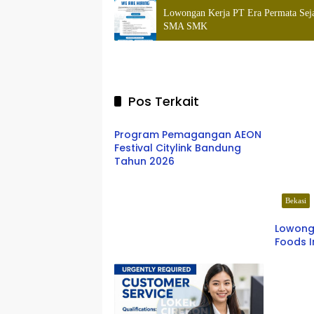
Lowongan Kerja PT Era Permata Seja
SMA SMK
Pos Terkait
Bandung
Program Pemagangan AEON
Festival Citylink Bandung
Tahun 2026
Bekasi
Lowonga
Foods 