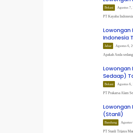
Bekasi
Agustus 7,
PT Kayaba Indonesia
Lowongan K
Indonesia 
Jabar
Agustus 6, 
Apakah Anda sedang 
Lowongan K
Sedaap) T
Bekasi
Agustus 6,
PT Prakarsa Alam Se
Lowongan Ke
(Stanli)
Bandung
Agustus 
PT Stanli Trijaya Ma