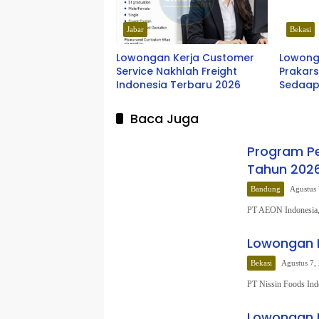
Jabar
Bekasi
Lowongan Kerja Customer
Lowong
Service Nakhlah Freight
Prakars
Indonesia Terbaru 2026
Sedaap
Baca Juga
Program Pe
Tahun 202
Bandung
Agustus 
PT AEON Indonesia, 
Lowongan K
Bekasi
Agustus 7,
PT Nissin Foods Ind
Lowongan K