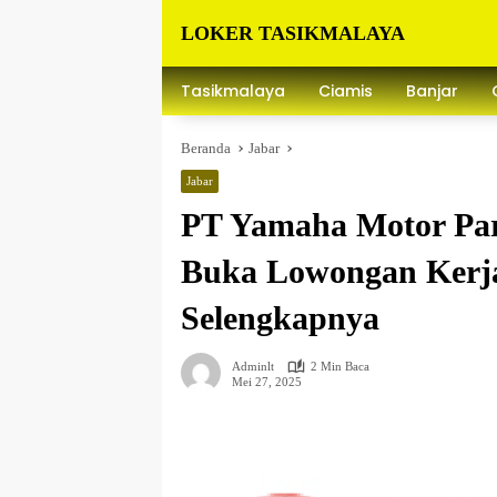
Langsung
LOKER TASIKMALAYA
ke
konten
Info
Lowongan
Tasikmalaya
Ciamis
Banjar
Kerja
Tasikmalaya
Beranda
Jabar
dan
Sekitarna
Jabar
PT Yamaha Motor Par
Buka Lowongan Kerja
Selengkapnya
Adminlt
2 Min Baca
Mei 27, 2025