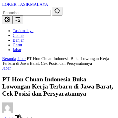
Langsung
LOKER TASIKMALAYA
ke
Info
konten
Lowongan
Kerja
Tasikmalaya
dan
Tasikmalaya
Sekitarna
Ciamis
Banjar
Garut
Jabar
Beranda
Jabar
PT Hon Chuan Indonesia Buka Lowongan Kerja
Terbaru di Jawa Barat, Cek Posisi dan Persyaratannya
Jabar
PT Hon Chuan Indonesia Buka
Lowongan Kerja Terbaru di Jawa Barat,
Cek Posisi dan Persyaratannya