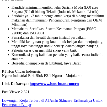
Kandidat minimal memiliki gelar Sarjana Muda (D3) atau
Sarjana (S1) di bidang Teknik (Industri, Mekanik, Listrik)
Setidaknya 1-2 tahun pengalaman kerja di bidang manufaktur
makanan dan minuman (Pencampuran, Pengisian dan OEM
Minuman)
Memahami Sertifikasi Sistem Keamanan Pangan (FSSC
22000) dan ISO 9001
Pemrakarsa dan kreatif dengan inisiatif perbaikan
Memiliki keinginan yang kuat untuk belajar dan menjunjung
tinggi loyalitas tinggi untuk bekerja dalam jangka panjang
Pekerja keras dan memiliki sikap yang baik
Komunikasi yang baik dan pemain yang baik secara individu
atau tim
Bersedia ditempatkan di Cibitung, Jawa Barat
PT Hon Chuan Indonesia
Ngoro Industrial Park Blok F2-1 Ngoro – Mojokerto
Link Daftarnya:
https://www.honchuan.com/en
Post Views:
2,321
Lowongan Kerja Terbaru di Al Amin Skincare Tasikmalaya Untuk
Penempatan Banjar