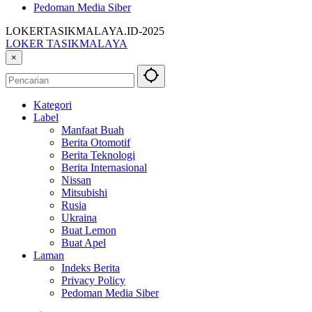
Pedoman Media Siber
LOKERTASIKMALAYA.ID-2025
LOKER TASIKMALAYA
Info
×
Lowongan
Kerja
Tasikmalaya
Kategori
dan
Label
Sekitarna
Manfaat Buah
Berita Otomotif
Berita Teknologi
Berita Internasional
Nissan
Mitsubishi
Rusia
Ukraina
Buat Lemon
Buat Apel
Laman
Indeks Berita
Privacy Policy
Pedoman Media Siber