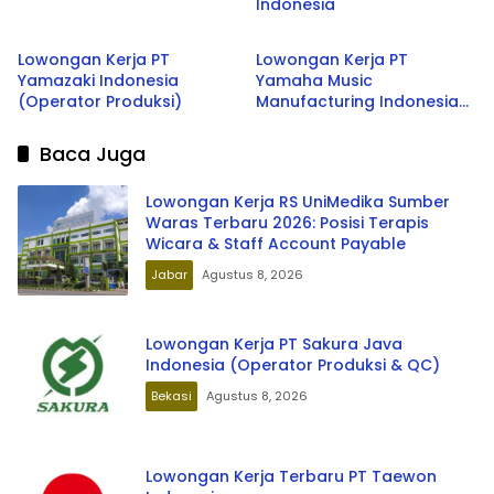
Indonesia
Jabar
Jabar
Lowongan Kerja PT
Lowongan Kerja PT
Yamazaki Indonesia
Yamaha Music
(Operator Produksi)
Manufacturing Indonesia
(Operator Produksi)
Baca Juga
Lowongan Kerja RS UniMedika Sumber
Waras Terbaru 2026: Posisi Terapis
Wicara & Staff Account Payable
Jabar
Agustus 8, 2026
Lowongan Kerja PT Sakura Java
Indonesia (Operator Produksi & QC)
Bekasi
Agustus 8, 2026
Lowongan Kerja Terbaru PT Taewon