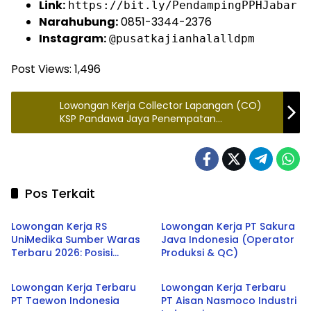
Link:
https://bit.ly/PendampingPPHJabar
Narahubung:
0851-3344-2376
Instagram:
@pusatkajianhalalldpm
Post Views:
1,496
Lowongan Kerja Collector Lapangan (CO)
KSP Pandawa Jaya Penempatan
Tasikmalaya
Pos Terkait
Jabar
Bekasi
Lowongan Kerja RS
Lowongan Kerja PT Sakura
UniMedika Sumber Waras
Java Indonesia (Operator
Terbaru 2026: Posisi
Produksi & QC)
Bekasi
Bekasi
Terapis Wicara & Staff
Account Payable
Lowongan Kerja Terbaru
Lowongan Kerja Terbaru
PT Taewon Indonesia
PT Aisan Nasmoco Industri