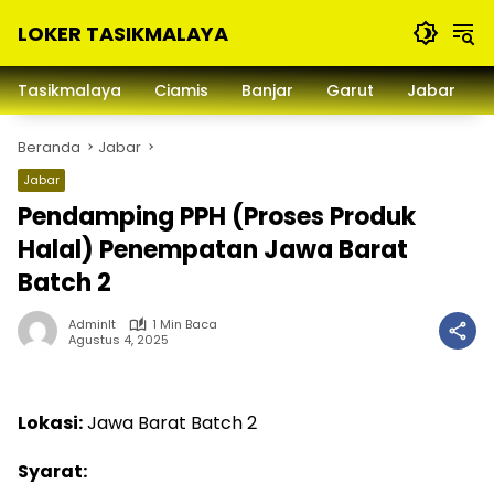
Langsung
LOKER TASIKMALAYA
ke
konten
Info
Lowongan
Tasikmalaya
Ciamis
Banjar
Garut
Jabar
Kerja
Tasikmalaya
Beranda
Jabar
dan
Sekitarna
Jabar
Pendamping PPH (Proses Produk
Halal) Penempatan Jawa Barat
Batch 2
Adminlt
1 Min Baca
Agustus 4, 2025
Lokasi:
Jawa Barat Batch 2
Syarat: