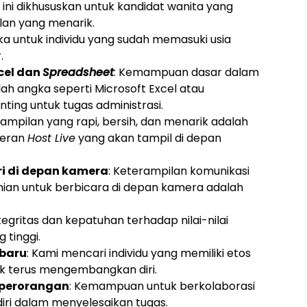
si ini dikhususkan untuk kandidat wanita yang
an yang menarik.
ka untuk individu yang sudah memasuki usia
.
cel dan
Spreadsheet
: Kemampuan dasar dalam
h angka seperti Microsoft Excel atau
ting untuk tugas administrasi.
nampilan yang rapi, bersih, dan menarik adalah
peran
Host Live
yang akan tampil di depan
ri di depan kamera
: Keterampilan komunikasi
nian untuk berbicara di depan kamera adalah
ntegritas dan kepatuhan terhadap nilai-nilai
 tinggi.
 baru
: Kami mencari individu yang memiliki etos
uk terus mengembangkan diri.
n perorangan
: Kemampuan untuk berkolaborasi
iri dalam menyelesaikan tugas.