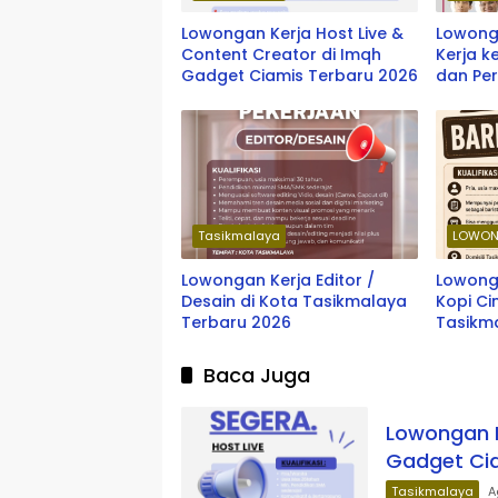
Lowongan Kerja Host Live &
Lowonga
Content Creator di Imqh
Kerja k
Gadget Ciamis Terbaru 2026
dan Per
oleh So
Depok 
Tasikmalaya
LOWON
Lowongan Kerja Editor /
Lowong
Desain di Kota Tasikmalaya
Kopi Ci
Terbaru 2026
Tasikm
Baca Juga
Lowongan K
Gadget Cia
Tasikmalaya
A