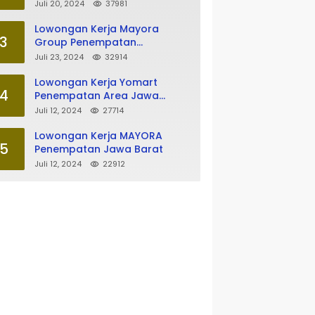
Tasikmalaya
Juli 20, 2024
37981
Lowongan Kerja Mayora
3
Group Penempatan
Tasikmalaya
Juli 23, 2024
32914
Lowongan Kerja Yomart
4
Penempatan Area Jawa
Barat
Juli 12, 2024
27714
Lowongan Kerja MAYORA
5
Penempatan Jawa Barat
Juli 12, 2024
22912