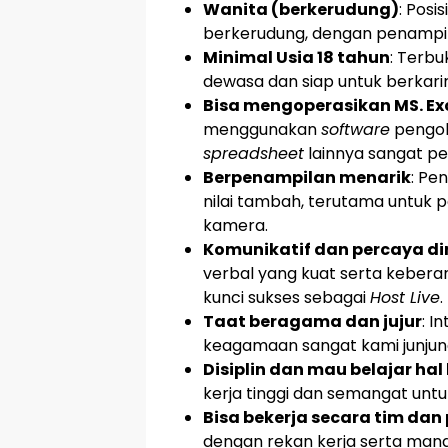
Wanita (berkerudung)
: Posi
berkerudung, dengan penampil
Minimal Usia 18 tahun
: Terbu
dewasa dan siap untuk berkarir
Bisa mengoperasikan MS. Ex
menggunakan
software
pengola
spreadsheet
lainnya sangat pen
Berpenampilan menarik
: Pe
nilai tambah, terutama untuk 
kamera.
Komunikatif dan percaya di
verbal yang kuat serta kebera
kunci sukses sebagai
Host Live
.
Taat beragama dan jujur
: I
keagamaan sangat kami junjung
Disiplin dan mau belajar hal
kerja tinggi dan semangat unt
Bisa bekerja secara tim da
dengan rekan kerja serta mand