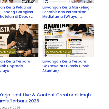
n Kerja Pelatihan
Lowongan Kerja Marketing –
e Jepang Caregiver
Penerbit dan Percetakan
hotelan di Depok
Mediatama (Wilayah
ken School & LPK SOU
Priangan Timur) Terbaru
School
2026
GAN KERJA
LOWONGAN KERJA
an Kerja Terbaru
Lowongan Kerja Terbaru
nlok Upgrade
Cakrawalart Ciamis (Posisi
alaya
Akuntan)
erja Host Live & Content Creator di Imqh
mis Terbaru 2026
gustus 9, 2026