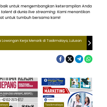
t baik untuk mengembangkan keterampilan Anda
i
talent
di dunia
live streaming
. Kami menantikan
at untuk tumbuh bersama kami!
a Lowongan Kerja Menarik di Tasikmalaya, Lulusan
alaya
Tasikmalaya