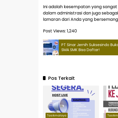
Ini adalah kesempatan yang sanga
dalam administrasi dan juga sebaga
lamaran dari Anda yang bersemang
Post Views:
1,240
PT Sinar Jernih Suksesindo Buk
SMA SMK Bisa Daftar!
Pos Terkait
Tasikmalaya
Tasikm