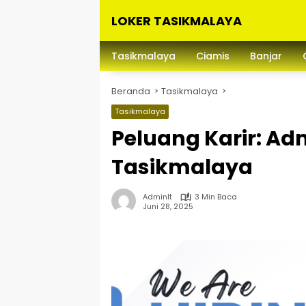
Langsung
LOKER TASIKMALAYA
ke
konten
Info
Lowongan
Tasikmalaya
Ciamis
Banjar
Kerja
Tasikmalaya
Beranda
Tasikmalaya
dan
Sekitarna
Tasikmalaya
Peluang Karir: Adm
Tasikmalaya
Adminlt
3 Min Baca
Juni 28, 2025