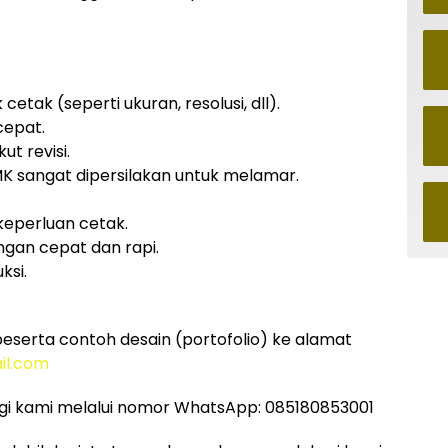
tak (seperti ukuran, resolusi, dll).
cepat.
ut revisi.
MK sangat dipersilakan untuk melamar.
eperluan cetak.
gan cepat dan rapi.
ksi.
eserta contoh desain (portofolio) ke alamat
il.com
i kami melalui nomor WhatsApp: 085180853001