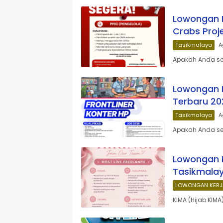
Lowongan K
Crabs Proj
Tasikmalaya
A
Apakah Anda se
Lowongan K
Terbaru 20
Tasikmalaya
A
Apakah Anda ses
Lowongan K
Tasikmala
LOWONGAN KERJ
KIMA (Hijab KIM