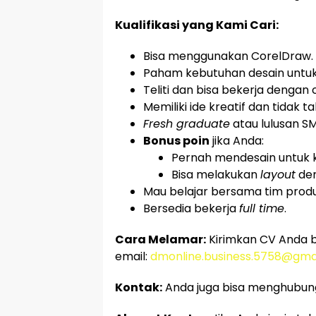
Kualifikasi yang Kami Cari:
Bisa menggunakan CorelDraw.
Paham kebutuhan desain untuk ce
Teliti dan bisa bekerja dengan 
Memiliki ide kreatif dan tidak tak
Fresh graduate
atau lulusan S
Bonus poin
jika Anda:
Pernah mendesain untuk k
Bisa melakukan
layout
den
Mau belajar bersama tim produ
Bersedia bekerja
full time
.
Cara Melamar:
Kirimkan CV Anda b
email:
dmonline.business.5758@gma
Kontak:
Anda juga bisa menghubung