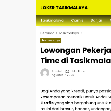
Langsung
LOKER TASIKMALAYA
ke
konten
Info
Lowongan
Tasikmalaya
Ciamis
Banjar
Kerja
Tasikmalaya
Beranda
Tasikmalaya
dan
Sekitarna
Tasikmalaya
Lowongan Pekerjaa
Time di Tasikmal
Adminlt
1 Min Baca
Agustus 7, 2025
Bagi Anda yang kreatif, punya passi
kesempatan menarik untuk Anda! Sa
Grafis
yang siap bergabung untuk m
mulai dari brosur, banner, undangan