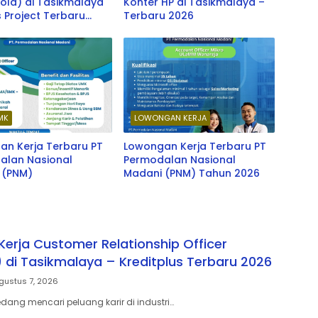
ola) di Tasikmalaya
Konter HP di Tasikmalaya –
 Project Terbaru
Terbaru 2026
MK
LOWONGAN KERJA
an Kerja Terbaru PT
Lowongan Kerja Terbaru PT
alan Nasional
Permodalan Nasional
 (PNM)
Madani (PNM) Tahun 2026
erja Customer Relationship Officer
) di Tasikmalaya – Kreditplus Terbaru 2026
gustus 7, 2026
ang mencari peluang karir di industri…