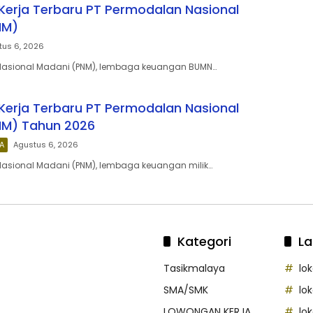
erja Terbaru PT Permodalan Nasional
NM)
tus 6, 2026
Nasional Madani (PNM), lembaga keuangan BUMN…
erja Terbaru PT Permodalan Nasional
NM) Tahun 2026
A
Agustus 6, 2026
Nasional Madani (PNM), lembaga keuangan milik…
Kategori
La
Tasikmalaya
lo
SMA/SMK
lo
LOWONGAN KERJA
lo