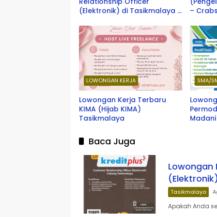
Relationship Officer
(Pengel
(Elektronik) di Tasikmalaya –
– Crabs
Kreditplus Terbaru 2026
2026
LOWONGAN KERJA
SMA/S
Lowongan Kerja Terbaru
Lowong
KIMA (Hijab KIMA)
Permod
Tasikmalaya
Madani
Baca Juga
Lowongan K
(Elektronik
Tasikmalaya
A
Apakah Anda sed