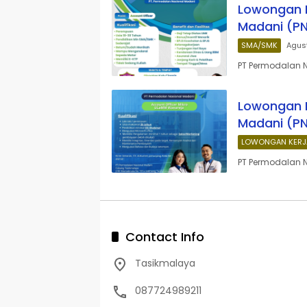
Lowongan K
Madani (P
SMA/SMK
Agus
PT Permodalan 
Lowongan K
Madani (P
LOWONGAN KERJ
PT Permodalan 
Contact Info
Tasikmalaya
087724989211