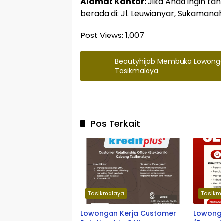
Alamat Kantor:
Jika Anda ingin tah
berada di: Jl. Leuwianyar, Sukamana
Post Views:
1,007
Beautyhijab Membuka Lowongan 
Tasikmalaya
Pos Terkait
Tasikmalaya
Tasikm
Lowongan Kerja Customer
Lowong