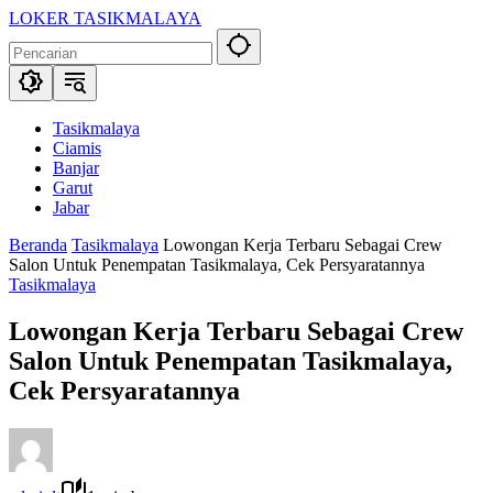
Langsung
LOKER TASIKMALAYA
ke
Info
konten
Lowongan
Kerja
Tasikmalaya
dan
Tasikmalaya
Sekitarna
Ciamis
Banjar
Garut
Jabar
Beranda
Tasikmalaya
Lowongan Kerja Terbaru Sebagai Crew
Salon Untuk Penempatan Tasikmalaya, Cek Persyaratannya
Tasikmalaya
Lowongan Kerja Terbaru Sebagai Crew
Salon Untuk Penempatan Tasikmalaya,
Cek Persyaratannya