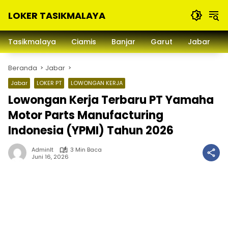
Langsung
LOKER TASIKMALAYA
ke
konten
Info
Lowongan
Tasikmalaya
Ciamis
Banjar
Garut
Jabar
Kerja
Tasikmalaya
Beranda
Jabar
dan
Sekitarna
Jabar
LOKER PT
LOWONGAN KERJA
Lowongan Kerja Terbaru PT Yamaha
Motor Parts Manufacturing
Indonesia (YPMI) Tahun 2026
Adminlt
3 Min Baca
Juni 16, 2026