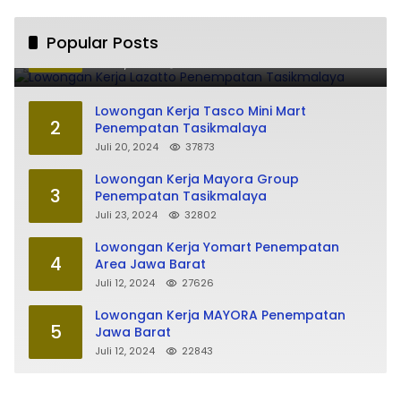
Lowongan Kerja Lazatto Penempatan
Popular Posts
1
Tasikmalaya
Juli 15, 2024
85921
Lowongan Kerja Tasco Mini Mart
2
Penempatan Tasikmalaya
Juli 20, 2024
37873
Lowongan Kerja Mayora Group
3
Penempatan Tasikmalaya
Juli 23, 2024
32802
Lowongan Kerja Yomart Penempatan
4
Area Jawa Barat
Juli 12, 2024
27626
Lowongan Kerja MAYORA Penempatan
5
Jawa Barat
Juli 12, 2024
22843