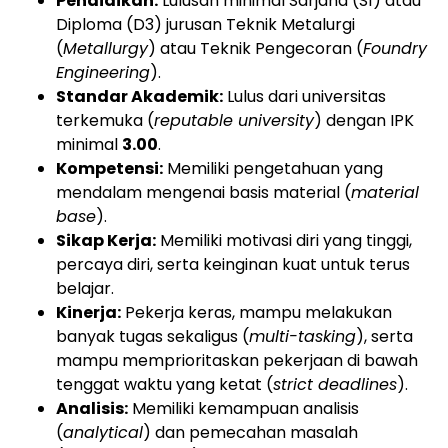
Pendidikan:
Lulusan minimal Sarjana (S1) atau
Diploma (D3) jurusan Teknik Metalurgi
(
Metallurgy
) atau Teknik Pengecoran (
Foundry
Engineering
).
Standar Akademik:
Lulus dari universitas
terkemuka (
reputable university
) dengan IPK
minimal
3.00
.
Kompetensi:
Memiliki pengetahuan yang
mendalam mengenai basis material (
material
base
).
Sikap Kerja:
Memiliki motivasi diri yang tinggi,
percaya diri, serta keinginan kuat untuk terus
belajar.
Kinerja:
Pekerja keras, mampu melakukan
banyak tugas sekaligus (
multi-tasking
), serta
mampu memprioritaskan pekerjaan di bawah
tenggat waktu yang ketat (
strict deadlines
).
Analisis:
Memiliki kemampuan analisis
(
analytical
) dan pemecahan masalah