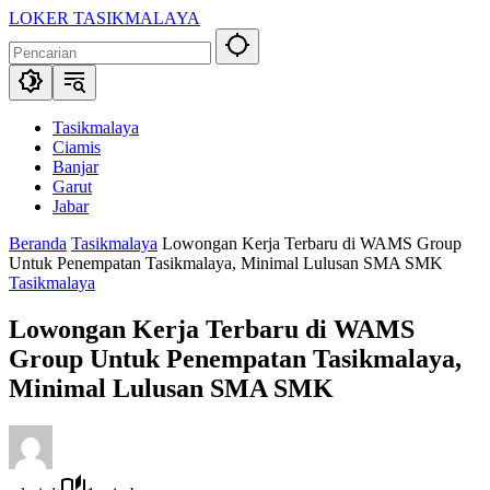
Langsung
LOKER TASIKMALAYA
ke
Info
konten
Lowongan
Kerja
Tasikmalaya
dan
Tasikmalaya
Sekitarna
Ciamis
Banjar
Garut
Jabar
Beranda
Tasikmalaya
Lowongan Kerja Terbaru di WAMS Group
Untuk Penempatan Tasikmalaya, Minimal Lulusan SMA SMK
Tasikmalaya
Lowongan Kerja Terbaru di WAMS
Group Untuk Penempatan Tasikmalaya,
Minimal Lulusan SMA SMK