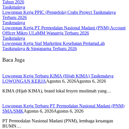
Tahun 2026
Tasikmalaya
Lowongan Kerja PPIC (Pengelola) Crabs Project Tasikmalaya
Terbaru 2026
Tasikmalaya
Lowongan Kerja PT Permodalan Nasional Madani (PNM) Account
Officer Mikro ULaMM Wanareja Terbaru 2026
Tasikmalaya
Lowongan Kerja Staf Marketing Kesehatan PertamaLab
Tasikmalaya & Singaparna Terbaru 2026
Baca Juga
Lowongan Kerja Terbaru KIMA (Hijab KIMA) Tasikmalaya
LOWONGAN KERJA
Agustus 6, 2026
Agustus 6, 2026
KIMA (Hijab KIMA), brand lokal fesyen muslimah yang…
Lowongan Kerja Terbaru PT Permodalan Nasional Madani (PNM)
SMA/SMK
Agustus 6, 2026
Agustus 6, 2026
PT Permodalan Nasional Madani (PNM), lembaga keuangan
BUMN…