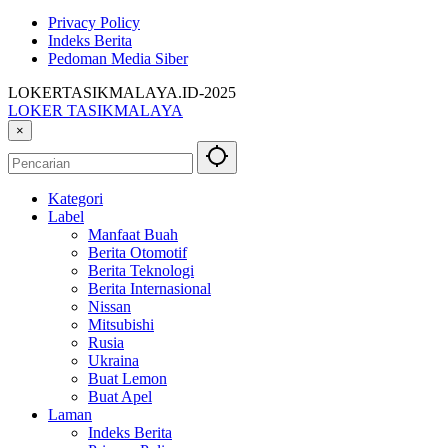
Privacy Policy
Indeks Berita
Pedoman Media Siber
LOKERTASIKMALAYA.ID-2025
LOKER TASIKMALAYA
Info
×
Lowongan
Kerja
Tasikmalaya
Kategori
dan
Label
Sekitarna
Manfaat Buah
Berita Otomotif
Berita Teknologi
Berita Internasional
Nissan
Mitsubishi
Rusia
Ukraina
Buat Lemon
Buat Apel
Laman
Indeks Berita