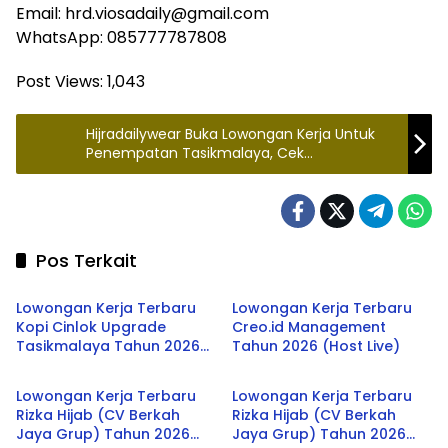
Email: hrd.viosadaily@gmail.com
WhatsApp: 085777787808
Post Views:
1,043
Hijradailywear Buka Lowongan Kerja Untuk
Penempatan Tasikmalaya, Cek
Persyaratannya disini
Pos Terkait
LOWONGAN KERJA
LOWONGAN KERJA
Lowongan Kerja Terbaru
Lowongan Kerja Terbaru
Kopi Cinlok Upgrade
Creo.id Management
Tasikmalaya Tahun 2026
Tahun 2026 (Host Live)
LOWONGAN KERJA
LOWONGAN KERJA
(Staff Kitchen)
Lowongan Kerja Terbaru
Lowongan Kerja Terbaru
Rizka Hijab (CV Berkah
Rizka Hijab (CV Berkah
Jaya Grup) Tahun 2026
Jaya Grup) Tahun 2026
Tasikmalaya
Tasikmalaya