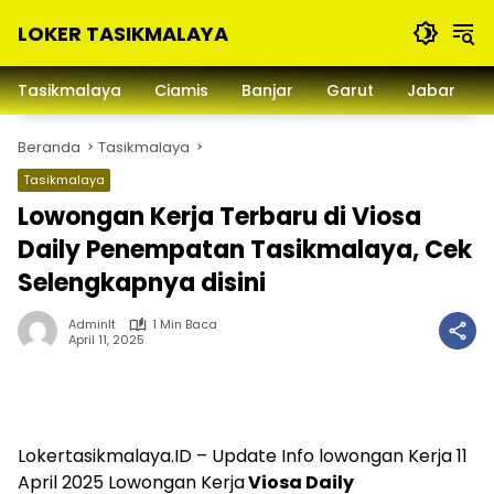
Langsung
LOKER TASIKMALAYA
ke
konten
Info
Lowongan
Tasikmalaya
Ciamis
Banjar
Garut
Jabar
Kerja
Tasikmalaya
Beranda
Tasikmalaya
dan
Sekitarna
Tasikmalaya
Lowongan Kerja Terbaru di Viosa
Daily Penempatan Tasikmalaya, Cek
Selengkapnya disini
Adminlt
1 Min Baca
April 11, 2025
Lokertasikmalaya.ID – Update Info lowongan Kerja 11
April 2025 Lowongan Kerja
Viosa Daily